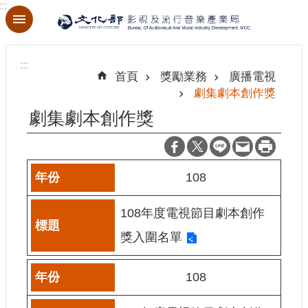
:::
跳到主要內容區塊
進
階
:::
搜
首頁
獎勵業務
廣播電視
尋
劇集劇本創作獎
劇集劇本創作獎
關
於
108
本
局
108年度電視節目劇本創作
最
獎入圍名單
新
消
108
息