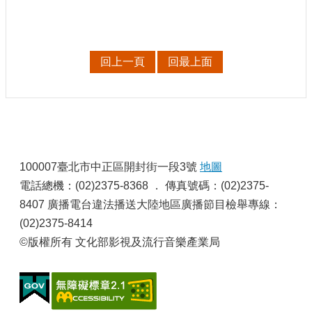
訊
相
關
回上一頁
回最上面
法
規
便
民
:
服
100007臺北市中正區開封街一段3號
地圖
務
電話總機：(02)2375-8368 ． 傳真號碼：(02)2375-
8407 廣播電台違法播送大陸地區廣播節目檢舉專線：
首
(02)2375-8414
頁
©版權所有 文化部影視及流行音樂產業局
無
障
礙
服
務