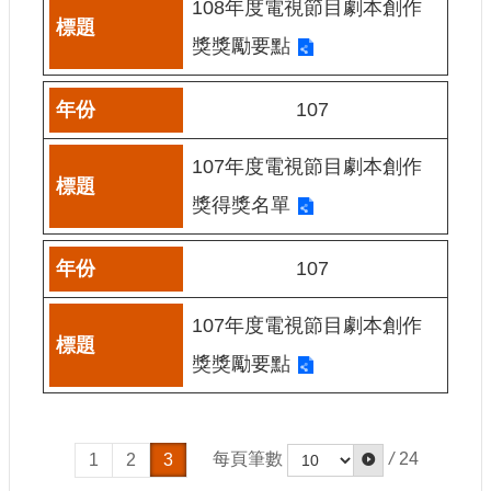
108年度電視節目劇本創作
申
請
獎獎勵要點
業
務
107
獎
勵
107年度電視節目劇本創作
業
獎得獎名單
務
補
107
助
業
107年度電視節目劇本創作
務
獎獎勵要點
行
政
公
開
每頁筆數
/
24
1
2
3
資