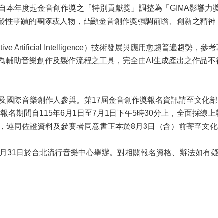
自本年度起金音創作獎之「特別貢獻獎」調整為「GIMA影響力獎
或啟發性事蹟的團隊或人物，凸顯金音創作獎強調前瞻、創新之精
tive Artificial Intelligence）技術發展與應用愈
作為輔助音樂創作及製作流程之工具，完全由AI生成產出之作品
及國際音樂創作人參與。第17屆金音創作獎報名資訊請至文化
報名期間自115年6月1日至7月1日下午5時30分止，全面採線
，連同佐證資料及參賽者同意書正本於8月3日（含）前寄至文
31日於台北流行音樂中心舉辦。對相關報名資格、辦法如有疑義，歡迎