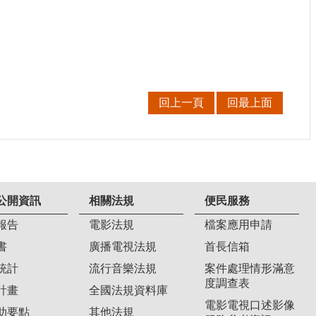
回上一頁
回最上面
公開資訊
相關法規
便民服務
報告
電影法規
檔案應用申請
書
廣播電視法規
首長信箱
統計
流行音樂法規
案件處理情形滿意
度調查表
計畫
全國法規資料庫
電影電視口述影像
助要點
其他法規