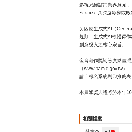
影視局經諮詢業界意見，
Scene）具深遠影響
另因應生成式AI（Genera
規則，生成式AI軟體得
創意投入之核心宗旨。
金音創作獎期盼廣納臺灣
（
www.bamid.gov.tw
），
請自報名系統列印推薦表
本屆頒獎典禮將於本年10月
相關檔案
發布令
pdf