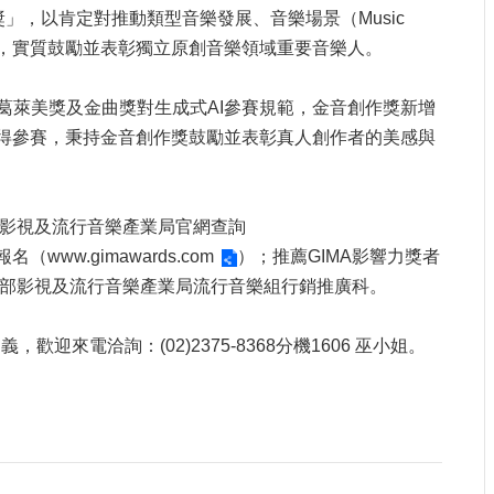
」，以肯定對推動類型音樂發展、音樂場景（Music
神，實質鼓勵並表彰獨立原創音樂領域重要音樂人。
趨普遍趨勢，參考葛萊美獎及金曲獎對生成式AI參賽規範，金音創作獎新增
不得參賽，秉持金音創作獎鼓勵並表彰真人創作者的美感與
部影視及流行音樂產業局官網查詢
上報名（
www.gimawards.com
）；推薦GIMA影響力獎者
化部影視及流行音樂產業局流行音樂組行銷推廣科。
來電洽詢：(02)2375-8368分機1606 巫小姐。