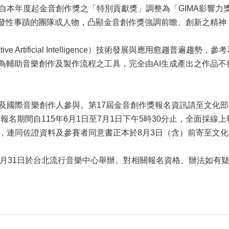
自本年度起金音創作獎之「特別貢獻獎」調整為「GIMA影響力獎
或啟發性事蹟的團隊或人物，凸顯金音創作獎強調前瞻、創新之精
tive Artificial Intelligence）技術發展與應用愈
作為輔助音樂創作及製作流程之工具，完全由AI生成產出之作品
及國際音樂創作人參與。第17屆金音創作獎報名資訊請至文化
報名期間自115年6月1日至7月1日下午5時30分止，全面採線
，連同佐證資料及參賽者同意書正本於8月3日（含）前寄至文
31日於台北流行音樂中心舉辦。對相關報名資格、辦法如有疑義，歡迎