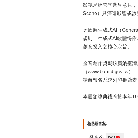
影視局經諮詢業界意見，
Scene）具深遠影響
另因應生成式AI（Genera
規則，生成式AI軟體得
創意投入之核心宗旨。
金音創作獎期盼廣納臺灣
（
www.bamid.gov.tw
），
請自報名系統列印推薦表
本屆頒獎典禮將於本年10月
相關檔案
發布令
pdf