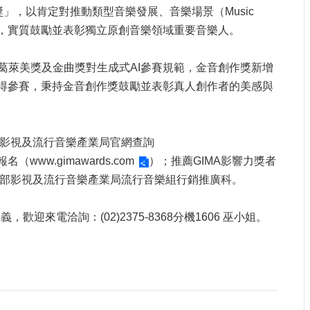
」，以肯定對推動類型音樂發展、音樂場景（Music
神，實質鼓勵並表彰獨立原創音樂領域重要音樂人。
趨普遍趨勢，參考葛萊美獎及金曲獎對生成式AI參賽規範，金音創作獎新增
不得參賽，秉持金音創作獎鼓勵並表彰真人創作者的美感與
部影視及流行音樂產業局官網查詢
上報名（
www.gimawards.com
）；推薦GIMA影響力獎者
化部影視及流行音樂產業局流行音樂組行銷推廣科。
來電洽詢：(02)2375-8368分機1606 巫小姐。