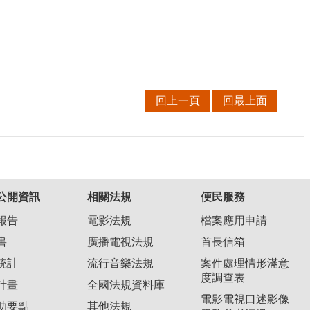
回上一頁
回最上面
公開資訊
相關法規
便民服務
報告
電影法規
檔案應用申請
書
廣播電視法規
首長信箱
統計
流行音樂法規
案件處理情形滿意
度調查表
計畫
全國法規資料庫
電影電視口述影像
助要點
其他法規