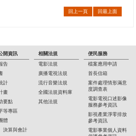
回上一頁
回最上面
公開資訊
相關法規
便民服務
報告
電影法規
檔案應用申請
書
廣播電視法規
首長信箱
統計
流行音樂法規
案件處理情形滿意
度調查表
計畫
全國法規資料庫
電影電視口述影像
助要點
其他法規
服務參考資訊
平等專區
影視產業淨零排放
團體
參考資訊
、決算與會計
電影事業個人資料