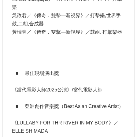
訊
樂
吳政君／《傳奇．雙擊—新視界》／打擊樂,世界手
相
鼓,二胡,合成器
關
黃瑞豐／《傳奇．雙擊—新視界》／鼓組, 打擊樂器
法
規
便
民
服
■ 最佳現場演出獎
務
《當代電影大師2025公演》/當代電影大師
首
頁
■ 亞洲創作音樂獎（Best Asian Creative Artist）
無
障
《LULLABY FOR THR RIVER IN MY BODY》／
礙
服
ELLE SHIMADA
務