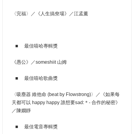
E
n
〈完福〉／《人生搞尞場》／江孟薰
g
l
i
s
h
■ 最佳嘻哈專輯獎
隱
私
《愚公》／someshiit 山姆
權
及
安
■ 最佳嘻哈歌曲獎
全
政
〈吸塵器 維他命 (beat by Flowstrong)〉／《如果每
策
宣
天都可以 happy happy 誰想要sad:＊- 合作的秘密》
示
／陳嫺靜
政
府
■ 最佳電音專輯獎
網