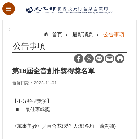
:::
跳到主要內容區塊
進
階
:::
搜
首頁
最新消息
公告事項
尋
公告事項
第16屆金音創作獎得獎名單
關
於
發佈日期：2025-11-01
本
局
【不分類型獎項】
最
■ 最佳專輯獎
新
消
息
《萬事美妙》／百合花(製作人:鄭各均、蕭賀碩)