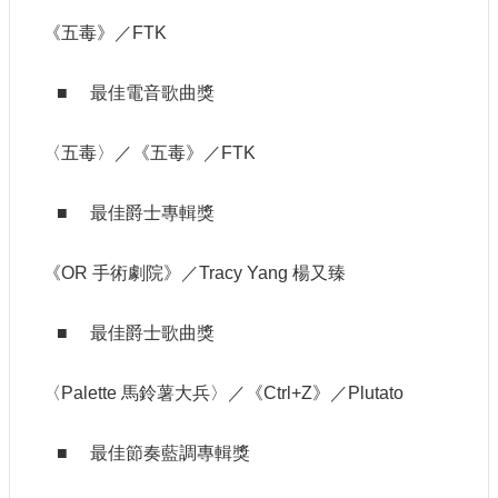
站
《五毒》／FTK
資
料
開
■ 最佳電音歌曲獎
放
宣
〈五毒〉／《五毒》／FTK
告
個
■ 最佳爵士專輯獎
資
保
護
《OR 手術劇院》／Tracy Yang 楊又臻
首
長
■ 最佳爵士歌曲獎
信
箱
〈Palette 馬鈴薯大兵〉／《Ctrl+Z》／Plutato
■ 最佳節奏藍調專輯獎