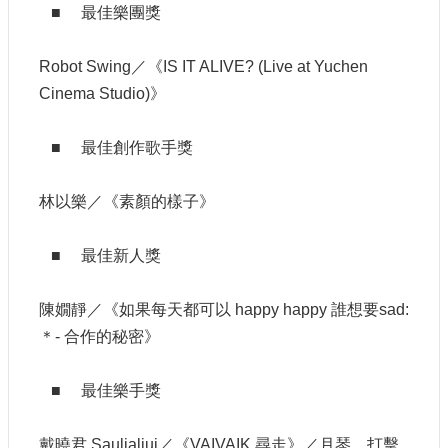
申
■ 最佳樂團獎
請
業
Robot Swing／《IS IT ALIVE? (Live at Yuchen
務
Cinema Studio)》
獎
勵
■ 最佳創作歌手獎
業
務
林以樂／《素顏的樣子》
補
■ 最佳新人獎
助
業
務
陳嫺靜／《如果每天都可以 happy happy 誰想要sad:
＊- 合作的秘密》
行
政
■ 最佳樂手獎
公
開
資
戴曉君 Sauljaljui／《VAIVAIK 尋走》／月琴、打擊