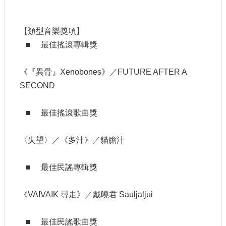
網
站
【類型音樂獎項】
導
■ 最佳搖滾專輯獎
覽
A
《『異骨』Xenobones》／FUTURE AFTER A
b
SECOND
o
u
t
■ 最佳搖滾歌曲獎
U
s
〈失望〉／《多汁》／貓膽汁
R
S
S
■ 最佳民謠專輯獎
影
音
《VAIVAIK 尋走》／戴曉君 Sauljaljui
社
群
■ 最佳民謠歌曲獎