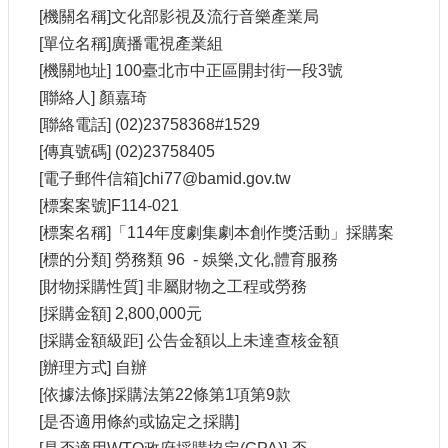
申
[機關名稱]文化部影視及流行音樂產業局
請
[單位名稱]廣播電視產業組
業
[機關地址] 100臺北市中正區開封街一段3號
務
[聯絡人] 顏嘉琦
獎
[聯絡電話] (02)23758368#1529
勵
[傳真號碼] (02)23758405
業
[電子郵件信箱]chi77@bamid.gov.tw
務
[標案案號]F114-021
[標案名稱]「114年度劇集劇本創作獎活動」採購案
補
[標的分類] 勞務類 96 - 娛樂,文化,體育服務
助
業
[財物採購性質] 非屬財物之工程或勞務
務
[採購金額] 2,800,000元
[採購金額級距] 公告金額以上未達查核金額
行
[辦理方式] 自辦
政
[依據法條]採購法第22條第1項第9款
公
開
[是否適用條約或協定之採購]
資