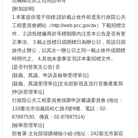
信機構出具之信用證明等
[附加說明]
1.本案提供電子領標:請於截止收件前逕至行政院公共
工程委員會網站（http://web.pcc.gov.tw）下載招標文
件。 2.請投標廠商於等標期限內注意本公告是否有更
正事項。 3.截止投標日或開標日為辦公日，而該日因
故停止辦公，以其次一辦公日之同一截止收件或開標
時間代之。 4.其他未盡事宜另詳本案招標文件。
[是否刊登英文公告] 否
[疑義、異議、申訴及檢舉受理單位]
[疑義、異議受理單位]文化部影視及流行音樂產業局
[申訴受理單位]
行政院公共工程委員會採購申訴審議委員會-(地址：
110臺北市信義區松仁路3號9樓、電話：02-
87897530、傳真：02-87897514)
[檢舉受理單位]
部會署-文化部採購稽核小組-(地址：242新北市新莊