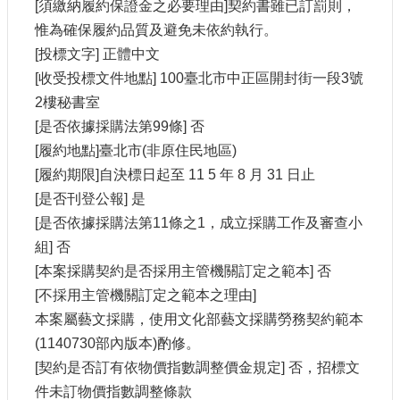
[須繳納履約保證金之必要理由]契約書雖已訂罰則，
站
資
惟為確保履約品質及避免未依約執行。
料
[投標文字] 正體中文
開
[收受投標文件地點] 100臺北市中正區開封街一段3號
放
2樓秘書室
宣
告
[是否依據採購法第99條] 否
[履約地點]臺北市(非原住民地區)
個
[履約期限]自決標日起至 11 5 年 8 月 31 日止
資
保
[是否刊登公報] 是
護
[是否依據採購法第11條之1，成立採購工作及審查小
組] 否
首
長
[本案採購契約是否採用主管機關訂定之範本] 否
信
[不採用主管機關訂定之範本之理由]
箱
本案屬藝文採購，使用文化部藝文採購勞務契約範本
(1140730部內版本)酌修。
[契約是否訂有依物價指數調整價金規定] 否，招標文
件未訂物價指數調整條款