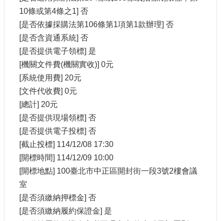
E
10條或第4條之1] 否
n
[是否依據採購法第106條第1項第1款辦理] 否
g
l
[是否含資通系統] 否
i
[是否提供電子領標] 是
s
h
[機關文件費(機關實收)] 0元
[系統使用費] 20元
隱
[文件代收費] 0元
私
[總計] 20元
權
及
[是否提供現場領標] 否
安
[是否提供電子投標] 否
全
[截止投標] 114/12/08 17:30
政
策
[開標時間] 114/12/09 10:00
宣
[開標地點] 100臺北市中正區開封街一段3號2樓會議
示
室
政
[是否須繳納押標金] 否
府
[是否須繳納履約保證金] 是
網