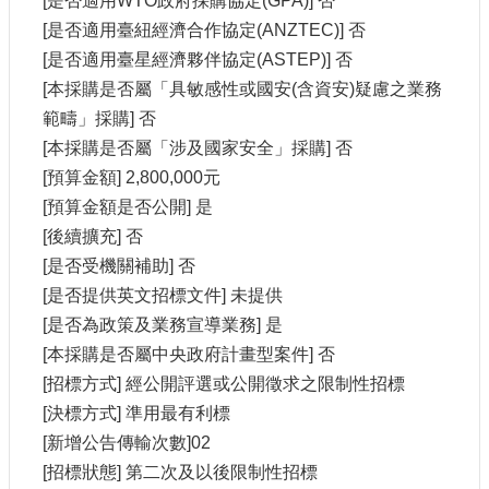
[是否適用WTO政府採購協定(GPA)] 否
訊
[是否適用臺紐經濟合作協定(ANZTEC)] 否
[是否適用臺星經濟夥伴協定(ASTEP)] 否
相
[本採購是否屬「具敏感性或國安(含資安)疑慮之業務
關
法
範疇」採購] 否
規
[本採購是否屬「涉及國家安全」採購] 否
[預算金額] 2,800,000元
便
[預算金額是否公開] 是
民
[後續擴充] 否
服
務
[是否受機關補助] 否
[是否提供英文招標文件] 未提供
[是否為政策及業務宣導業務] 是
首
頁
[本採購是否屬中央政府計畫型案件] 否
[招標方式] 經公開評選或公開徵求之限制性招標
無
[決標方式] 準用最有利標
障
礙
[新增公告傳輸次數]02
服
[招標狀態] 第二次及以後限制性招標
務