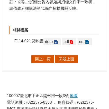
註： ◎以上招標公告內容如與招標文件不一致者，
請依政府採購法第41條向招標機關反映。
相關檔案
F114-021 契約書
docx
pdf
odt
回上一頁
回最上面
:
100007臺北市中正區開封街一段3號
地圖
電話總機：(02)2375-8368 ． 傳真號碼：(02)2375-
8407 廣播電台違法播送大陸地區廣播節目檢舉專線：