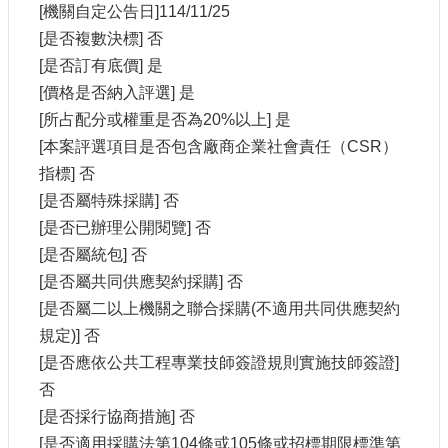
[機關自定公告日]114/11/25
網
[是否複數決標] 否
站
[是否訂有底價] 是
導
[價格是否納入評選] 是
覽
[所占配分或權重是否為20%以上] 是
A
[本案評選項目是否包含廠商企業社會責任（CSR）
b
o
指標] 否
u
[是否屬特殊採購] 否
t
U
[是否已辦理公開閱覽] 否
s
[是否屬統包] 否
R
[是否屬共同供應契約採購] 否
S
[是否屬二以上機關之聯合採購(不適用共同供應契約
S
規定)] 否
影
[是否應依公共工程專業技師簽證規則實施技師簽證]
音
否
社
[是否採行協商措施] 否
群
[是否適用採購法第104條或105條或招標期限標準第