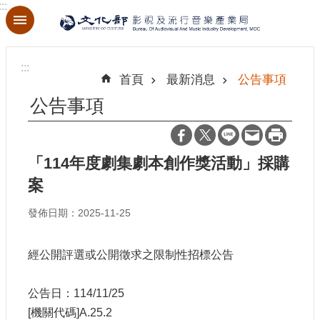
:::
跳到主要內容區塊
進
階
:::
搜
首頁
最新消息
公告事項
尋
公告事項
「114年度劇集劇本創作獎活動」採購
關
於
案
本
局
發佈日期：2025-11-25
最
經公開評選或公開徵求之限制性招標公告
新
消
息
公告日：114/11/25
[機關代碼]A.25.2