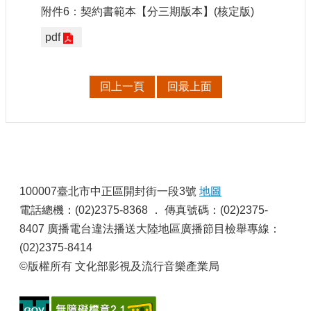
附件6：契約書範本【分三期版本】(核定版)
網
pdf
站
導
覽
回上一頁
回最上面
A
b
o
u
t
U
s
:
100007臺北市中正區開封街一段3號
地圖
R
S
電話總機：(02)2375-8368 ． 傳真號碼：(02)2375-
S
8407 廣播電台違法播送大陸地區廣播節目檢舉專線：
影
(02)2375-8414
音
©版權所有 文化部影視及流行音樂產業局
社
群