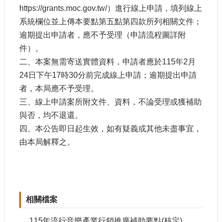
申
https://grants.moc.gov.tw/）進行線上申請，填列線上
請
系統欄位並上傳本要點第五點第四款所列相關文件；
業
逾期提出申請者，應不予受理（申請流程圖詳附
務
件）。
獎
二、本案無需寄送實體資料，申請者應於115年2月
勵
24日下午17時30分前完成線上申請；逾期提出申請
業
者，本局應不予受理。
務
三、線上申請案所附文件、資料，不論受理或獲補助
與否，均不退還。
補
四、本公告即日起生效，如有疑義或其他未盡事宜，
助
業
由本局解釋之。
務
行
政
公
相關檔案
開
資
115年流行音樂產業行銷推廣補助要點(核定)