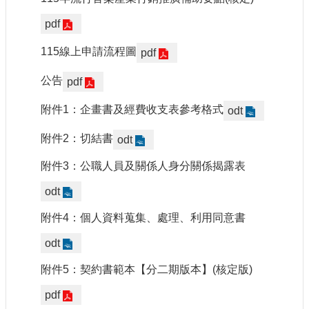
訊
pdf
相
115線上申請流程圖
pdf
關
法
公告
pdf
規
附件1：企畫書及經費收支表參考格式
odt
便
民
附件2：切結書
odt
服
務
附件3：公職人員及關係人身分關係揭露表
odt
首
附件4：個人資料蒐集、處理、利用同意書
頁
odt
無
障
附件5：契約書範本【分二期版本】(核定版)
礙
服
pdf
務