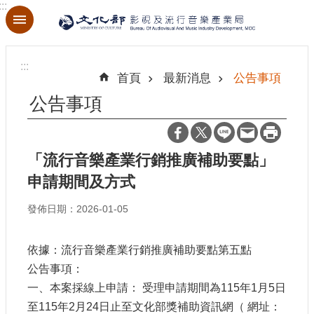
:::
跳到主要內容區塊
進
階
:::
搜
首頁
最新消息
公告事項
尋
公告事項
「流行音樂產業行銷推廣補助要點」
關
於
申請期間及方式
本
局
發佈日期：2026-01-05
最
依據：流行音樂產業行銷推廣補助要點第五點
新
公告事項：
消
息
一、本案採線上申請： 受理申請期間為115年1月5日
至115年2月24日止至文化部獎補助資訊網（ 網址：