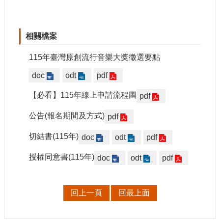
網
站
相關檔案
導
覽
115年臺灣原創流行音樂大獎徵選要點
A
b
doc
odt
pdf
o
u
【必看】115年線上申請流程圖
pdf
t
U
公告(報名期間及方式)
pdf
s
切結書(115年)
R
doc
odt
pdf
S
S
授權同意書(115年)
doc
odt
pdf
影
音
回上一頁
回最上面
社
群