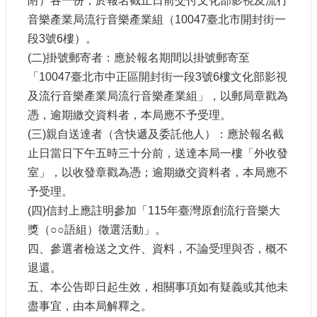
附）各一份，於報名截止日前交付文化部影視及流行
訊
音樂產業局流行音樂產業組（10047臺北市開封街一
段3號6樓）。
相
(二)掛號郵寄者：應於報名期間以掛號郵寄至
關
法
「10047臺北市中正區開封街一段3號6樓文化部影視
規
及流行音樂產業局流行音樂產業組」，以郵局章戳為
憑，逾期繳交資料者，本局應不予受理。
便
(三)親自送達者（含快遞及委託他人）：應於報名截
民
止日當日下午五時三十分前，送達本局一樓「外收發
服
務
室」，以收發章戳為憑；逾期繳交資料者，本局應不
予受理。
(四)信封上應註明參加「115年臺灣原創流行音樂大
首
頁
獎（○○語組）徵選活動」。
四、參選者檢送之文件、資料，不論受理與否，概不
無
退還。
障
礙
五、本公告即日起生效，相關事項如有疑義或其他未
服
盡事宜，由本局解釋之。
務