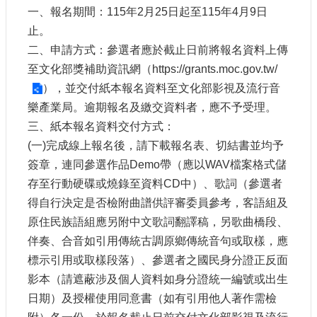
申
一、報名期間：115年2月25日起至115年4月9日
請
止。
業
二、申請方式：參選者應於截止日前將報名資料上傳
務
至文化部獎補助資訊網（
https://grants.moc.gov.tw/
獎
），並交付紙本報名資料至文化部影視及流行音
勵
樂產業局。逾期報名及繳交資料者，應不予受理。
業
三、紙本報名資料交付方式：
務
(一)完成線上報名後，請下載報名表、切結書並均予
簽章，連同參選作品Demo帶（應以WAV檔案格式儲
補
存至行動硬碟或燒錄至資料CD中）、歌詞（參選者
助
業
得自行決定是否檢附曲譜供評審委員參考，客語組及
務
原住民族語組應另附中文歌詞翻譯稿，另歌曲橋段、
伴奏、合音如引用傳統古調原鄉傳統音句或取樣，應
行
標示引用或取樣段落）、參選者之國民身分證正反面
政
影本（請遮蔽涉及個人資料如身分證統一編號或出生
公
開
日期）及授權使用同意書（如有引用他人著作需檢
資