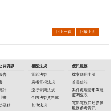
回上一頁
回最上面
公開資訊
相關法規
便民服務
報告
電影法規
檔案應用申請
書
廣播電視法規
首長信箱
統計
流行音樂法規
案件處理情形滿意
度調查表
計畫
全國法規資料庫
電影電視口述影像
助要點
其他法規
服務參考資訊