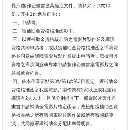
訊
長片
)
製作企畫書應具備之文件、資料如下
(1
式
10
份，其中
1
份應為正本
)
：
相
一、申請書。
關
法
二、獲補助金資格核准函影本。
規
三、以獲補助金資格核准函之電影片製作業及導演
資格共同申請者，或以獲補助金資格核准函之導演資
便
格並同意由我國電影片製作業提出申請者，應檢附具
民
服
資格之導演同意執導本申請製作企畫書案電影片之同
務
意書或合約書。
四、依本作業要點第
3
點第
1
款第
3
目規定，獲補助金
首
資格核准函之我國電影片製作業有
2
家以上或我國籍
頁
導演有
2
人以上，且係分別提具下一部電影片製作企
無
畫書申請補助金電影片核定函者，應檢附獲補助金資
障
格核准函之所有我國電影片製作業或所有我國籍導
礙
服
演，共同簽署獲補助金分配比率聲明書。
務