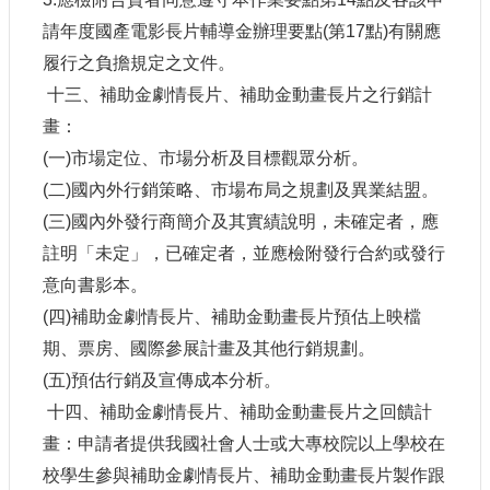
請年度國產電影長片輔導金辦理要點
(
第
17
點
)
有關應
履行之負擔規定之文件。
十三、補助金劇情長片、補助金動畫長片之行銷計
畫：
(
一
)
市場定位、市場分析及目標觀眾分析。
(
二
)
國內外行銷策略、市場布局之規劃及異業結盟。
(
三
)
國內外發行商簡介及其實績說明，未確定者，應
註明「未定」，已確定者，並應檢附發行合約或發行
意向書影本。
(
四
)
補助金劇情長片、補助金動畫長片預估上映檔
期、票房、國際參展計畫及其他行銷規劃。
(
五
)
預估行銷及宣傳成本分析。
十四、補助金劇情長片、補助金動畫長片之回饋計
畫：申請者提供我國社會人士或大專校院以上學校在
校學生參與補助金劇情長片、補助金動畫長片製作跟