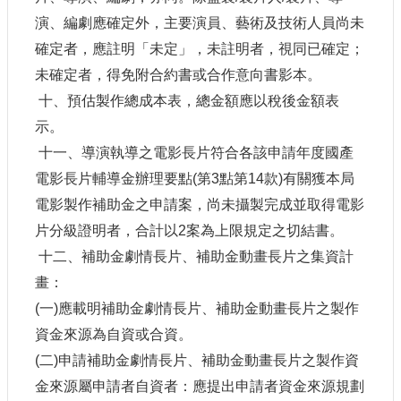
演、編劇應確定外，主要演員、藝術及技術人員尚未
確定者，應註明「未定」，未註明者，視同已確定；
未確定者，得免附合約書或合作意向書影本。
十、預估製作總成本表，總金額應以稅後金額表
示。
十一、導演執導之電影長片符合各該申請年度國產
電影長片輔導金辦理要點
(
第
3
點第
14
款
)
有關獲本局
電影製作補助金之申請案，尚未攝製完成並取得電影
片分級證明者，合計以
2
案為上限規定之切結書。
十二、補助金劇情長片、補助金動畫長片之集資計
畫：
(
一
)
應載明補助金劇情長片、補助金動畫長片之製作
資金來源為自資或合資。
(
二
)
申請補助金劇情長片、補助金動畫長片之製作資
金來源屬申請者自資者：應提出申請者資金來源規劃