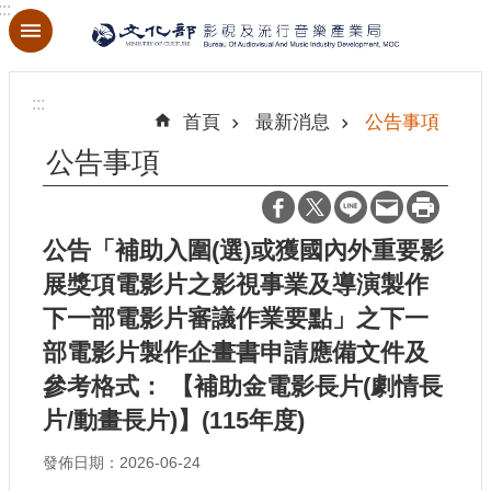
:::
跳到主要內容區塊
進
階
:::
搜
首頁
最新消息
公告事項
尋
公告事項
公告「補助入圍(選)或獲國內外重要影
關
於
展獎項電影片之影視事業及導演製作
本
下一部電影片審議作業要點」之下一
局
部電影片製作企畫書申請應備文件及
最
參考格式： 【補助金電影長片(劇情長
新
片/動畫長片)】(115年度)
消
息
發佈日期：2026-06-24