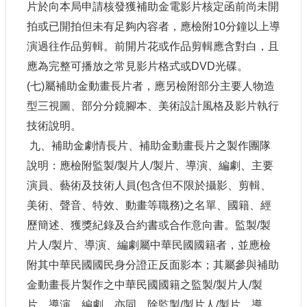
片於向本局申請核發獲補助金電影片核定函前尚未開
站
資
拍或已開拍但未有足夠內容者，應檢附
10
分鐘以上導
料
演過往作品剪輯。前開片花或作品剪輯應含對白，且
開
放
應為完整可播放之常見影片格式或
DVD
光碟。
宣
(
七
)
屬補助金動畫長片者，應另檢附部分主要人物造
告
型三視圖、部分分鏡腳本、美術設計風格及影片執行
個
技術說明。
資
九、補助金劇情長片、補助金動畫長片之製作團隊
保
護
說明：應檢附監製
/
製片人
/
製片、導演、編劇、主要
演員、藝術及技術人員
(
包含但不限於攝影、剪輯、
首
長
美術、聲音、特效、動畫等職務
)
之名單、國籍、經
信
歷簡述、獲獎紀錄及合約書或合作意向書。監製
/
製
箱
片人
/
製片、導演、編劇屬中華民國國籍者，並應檢
附其中華民國國民身分證正反面影本；其屬參與補助
金動畫長片製作之中華民國國籍之監製
/
製片人
/
製
片、導演、編劇，亦同。除監製
/
製片人
/
製片、導