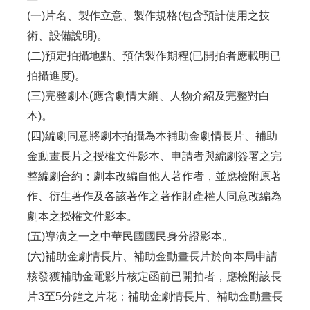
E
(
一
)
片名、製作立意、製作規格
(
包含預計使用之技
n
術、設備說明
)
。
g
l
(
二
)
預定拍攝地點、預估製作期程
(
已開拍者應載明已
i
s
拍攝進度
)
。
h
(
三
)
完整劇本
(
應含劇情大綱、人物介紹及完整對白
本
)
。
隱
私
(
四
)
編劇同意將劇本拍攝為本補助金劇情長片、補助
權
金動畫長片之授權文件影本、申請者與編劇簽署之完
及
安
整編劇合約；劇本改編自他人著作者，並應檢附原著
全
作、衍生著作及各該著作之著作財產權人同意改編為
政
劇本之授權文件影本。
策
宣
(
五
)
導演之一之中華民國國民身分證影本。
示
(
六
)
補助金劇情長片、補助金動畫長片於向本局申請
政
核發獲補助金電影片核定函前已開拍者，應檢附該長
府
片
3
至
5
分鐘之片花；補助金劇情長片、補助金動畫長
網