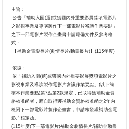
申
請
主旨：
業
公告「補助入圍
(
選
)
或獲國內外重要影展獎項電影片
務
之影視事業及導演製作下一部電影片審議作業要點」
之下一部電影片製作企畫書申請應備文件及參考格
獎
勵
式：
業
【補助金電影長片
(
劇情長片
/
動畫長片
)
】
(115
年度
)
務
依據：
補
助
依「補助入圍
(
選
)
或獲國內外重要影展獎項電影片之
業
影視事業及導演製作電影片審議作業要點」
(
以下簡
務
稱本作業要點
)
第
7
點第
2
款規定，已取得獲補助金資
格核准函者，應自取得獲補助金資格核准函之
2
年內
行
政
檢附下一部電影片製作企畫書，申請核發獲補助金電
公
影片核定函。
開
資
(115
年度
)
下一部電影片
(
補助金劇情長片
/
補助金動畫