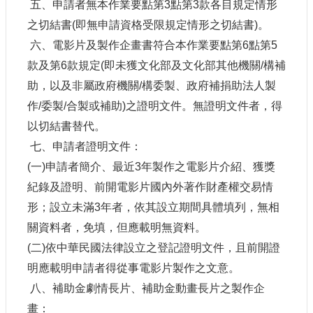
五、申請者無本作業要點第
3
點第
3
款各目規定情形
網
之切結書
(
即無申請資格受限規定情形之切結書
)
。
站
六、電影片及製作企畫書符合本作業要點第
6
點第
5
導
款及第
6
款規定
(
即未獲文化部及文化部其他機關
/
構補
覽
助，以及非屬政府機關
/
構委製、政府補捐助法人製
A
作
/
委製
/
合製或補助
)
之證明文件。無證明文件者，得
b
o
以切結書替代。
u
t
七、申請者證明文件：
U
(
一
)
申請者簡介、最近
3
年製作之電影片介紹、獲獎
s
紀錄及證明、前開電影片國內外著作財產權交易情
R
S
形；設立未滿
3
年者，依其設立期間具體填列，無相
S
關資料者，免填，但應載明無資料。
影
(
二
)
依中華民國法律設立之登記證明文件，且前開證
音
明應載明申請者得從事電影片製作之文意。
社
八、補助金劇情長片、補助金動畫長片之製作企
群
畫：