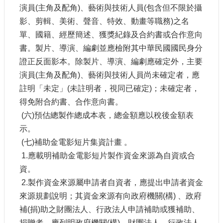
演員
(
主角及配角
)
、藝術與技術人員
(
包含但不限於攝
E
n
影、剪輯、美術、聲音、特效、動畫等職務
)
之名
g
單、國籍、經歷簡述、獲獎紀錄及合約書或合作意向
l
i
書。製片、導演、編劇並應檢附其中華民國國民身分
s
證正反面影本。除製片、導演、編劇應確定外，主要
h
演員
(
主角及配角
)
、藝術與技術人員尚未確定者，應
隱
註明「未定」
(
未註明者，視同已確定
)
；未確定者，
私
得免附合約書、合作意向書。
權
(
六
)
預估總製作總成本表，總金額應以稅後金額表
及
安
示。
全
(
七
)
補助金電影短片集資計畫
。
政
1.
應載明補助金電影短片製作資金來源為自資或合
策
宣
資。
示
2.
製作資金來源屬申請者自資者，應提出申請者資金
來源規劃說明；其資金來源有向政府機關
(
構
)
、政府
政
府
補
(
捐
)
助之財團法人、行政法人申請補助或獲補助、
網
捐贈者，應列明政府機關
(
構
)
、財團法人、行政法人