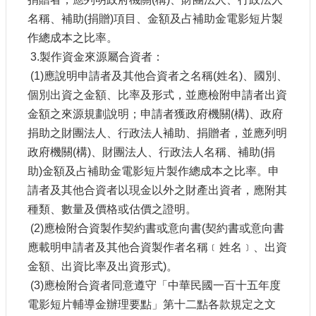
站
名稱、補助
(
捐贈
)
項目、金額及占補助金電影短片製
資
作總成本之比率。
料
開
3.
製作資金來源屬合資者：
放
(1)
應說明申請者及其他合資者之名稱
(
姓名
)
、國別、
宣
個別出資之金額、比率及形式，並應檢附申請者出資
告
金額之來源規劃說明；申請者獲政府機關
(
構
)
、政府
個
捐助之財團法人、行政法人補助、捐贈者，並應列明
資
政府機關
(
構
)
、財團法人、行政法人名稱、補助
(
捐
保
護
助
)
金額及占補助金電影短片製作總成本之比率。申
請者及其他合資者以現金以外之財產出資者，應附其
首
種類、數量及價格或估價之證明。
長
信
(2)
應檢附合資製作契約書或意向書
(
契約書或意向書
箱
應載明申請者及其他合資製作者名稱﹝姓名﹞、出資
金額、出資比率及出資形式
)
。
(3)
應檢附合資者同意遵守「中華民國一百十五年度
電影短片輔導金辦理要點」第十二點各款規定之文