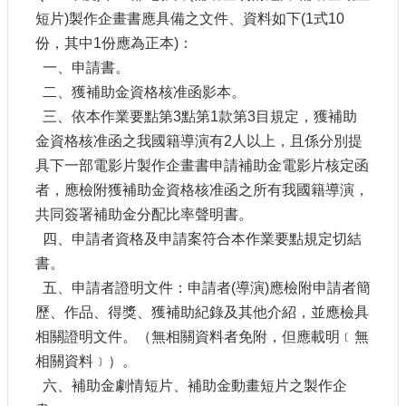
訊
短片
)
製作企畫書應具備之文件、資料如下
(1
式
10
份，其中
1
份應為正本
)
：
相
一、申請書。
關
二、獲補助金資格核准函影本。
法
規
三、依本作業要點第
3
點第
1
款第
3
目規定，獲補助
金資格核准函之我國籍導演有
2
人以上，且係分別提
便
具下一部電影片製作企畫書申請補助金電影片核定函
民
者，應檢附獲補助金資格核准函之所有我國籍導演，
服
共同簽署補助金分配比率聲明書。
務
四、申請者資格及申請案符合本作業要點規定切結
書。
首
五、申請者證明文件：申請者
(
導演
)
應檢附申請者簡
頁
歷、作品、得獎、獲補助紀錄及其他介紹，並應檢具
無
相關證明文件。（無相關資料者免附，但應載明﹝無
障
相關資料﹞）。
礙
服
六、補助金劇情短片、補助金動畫短片之製作企
務