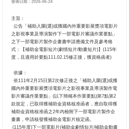
發佈日期：2026-06-24
申
請
業
主旨：
務
公告「補助入圍
(
選
)
或獲國內外重要影展獎項電影片
之影視事業及導演製作下一部電影片審議作業要點」
獎
之下一部電影片製作企畫書申請應備文件及參考格
勵
業
式：【補助金電影短片
(
劇情短片
/
動畫短片
)
】
(115
年
務
度，且適用於要點
111.02.15
修正後，獲資格函者
)
補
依據：
助
依
111
年
2
月
15
日第
2
次修正後之「補助入圍
(
選
)
或獲
業
務
國內外重要影展獎項電影片之影視事業及導演製作電
影片審議作業要點」
(
以下簡稱本作業要點
)
第
7
點第
2
行
款規定，已取得獲補助金資格核准函者，應自取得獲
政
補助金資格核准函之
2
年內檢附下一部電影片製作企
公
畫書，申請核發獲補助金電影片核定函。
開
資
(115
年度
)
下一部電影片
(
補助金劇情短片
/
補助金動畫