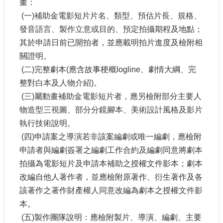
畫：
(
一
)
補助金電影短片片名、類型、預估片長、規格、
網
站
發音語言、製作立意或目的、預定拍攝期程及地點；
導
其於申請日前已開拍者，並應載明拍片進度及檢附相
覽
關證明。
A
(
二
)
完整劇本
(
應含故事梗概
logline
、劇情大綱、完
b
整對白本及人物介紹
)
。
o
u
(
三
)
屬動畫補助金電影短片者，應另檢附部分主要人
t
物造型三視圖、部分分鏡腳本、美術設計風格及影片
U
s
執行技術說明。
(
四
)
申請案之導演若非該案編劇或唯一編劇，應檢附
R
S
申請者與編劇簽署之編劇工作合約及編劇同意將劇本
S
拍攝為電影短片及申請本補助之授權文件影本；劇本
影
改編自他人著作者，並應檢附原著作、衍生著作及各
音
該著作之著作財產權人同意改編為劇本之授權文件影
社
本。
群
(
五
)
製作團隊說明：應檢附製片、導演、編劇、主要