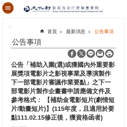
:::
跳到主要內容區塊
進
階
:::
搜
首頁
最新消息
公告事項
尋
公告事項
公告「補助入圍(選)或獲國內外重要影
關
於
展獎項電影片之影視事業及導演製作
本
下一部電影片審議作業要點」之下一
局
部電影片製作企畫書申請應備文件及
最
參考格式： 【補助金電影短片(劇情短
新
片/動畫短片)】(115年度，且適用於要
消
息
點111.02.15修正後，獲資格函者)