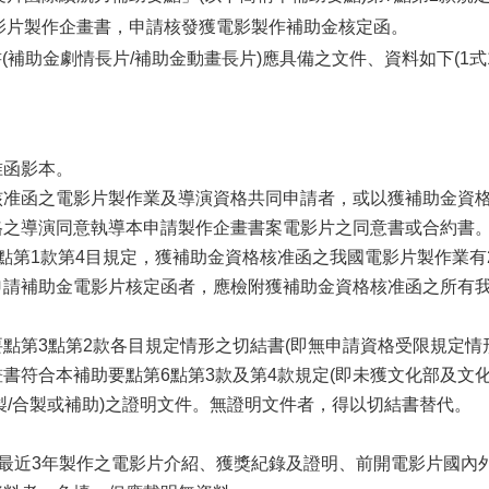
影片製作企畫書，申請核發獲電影製作補助金核定函。
(補助金劇情長片/補助金動畫長片)應具備之文件、資料如下(1式
准函影本。
核准函之電影片製作業及導演資格共同申請者，或以獲補助金資
格之導演同意執導本申請製作企畫書案電影片之同意書或合約書
點第
1
款第
4
目規定，獲補助金資格核准函之我國電影片製作業有
申請補助金電影片核定函者，應檢附獲補助金資格核准函之所有
。
要點第
3
點第
2
款各目規定情形之切結書
(
即無申請資格受限規定情
畫書符合本補助要點第
6
點第
3
款及第
4
款規定
(
即未獲文化部及文
製
/
合製或補助
)
之證明文件。無證明文件者，得以切結書替代。
：
最近
3
年製作之電影片介紹、獲獎紀錄及證明、前開電影片國內