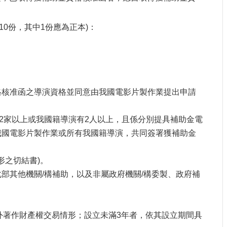
10份，其中1份應為正本)：
格核准函之導演資格並同意由我國電影片製作業提出申請
。
2
家以上或我國籍導演有
2
人以上，且係分別提具補助金電
我國電影片製作業或所有我國籍導演，共同簽署獲補助金
形之切結書
)
。
化部其他機關
/
構補助，以及非屬政府機關
/
構委製、政府補
外著作財產權交易情形；設立未滿
3
年者，依其設立期間具