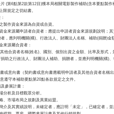
長片
(
第
6
點第
2
款第
12
目
)
獲本局相關電影製作補助
(
含本要點製作
上限規定之切結書。
畫：
之製作資金來源為自資或合資。
資金來源屬申請者自資者：應提出申請者資金來源規劃說明；其
贈者，應列明機關
(
構
)
、行政法人、財團法人名稱、補助
(
捐贈
)
金
金來源屬合資者：
及其他合資者名稱(姓名)
、國別、個別出資之金額、比率及形式，
府捐助之行政法人、財團法人補助、捐贈者，並應列明機關
(
構
)
、
約書或意向書（契約書或意向書應載明申請者及其他合資者名稱
同意遵守本補助要點第20點各款規定之文件。
銷及參展計畫：
場分析及目標觀眾分析。
略、市場布局之規劃及異業結盟。
簡介及其實績說明，未確定者，應註明「未定」，已確定者，並
映檔期、票房、國際參展計畫及其他行銷規劃。