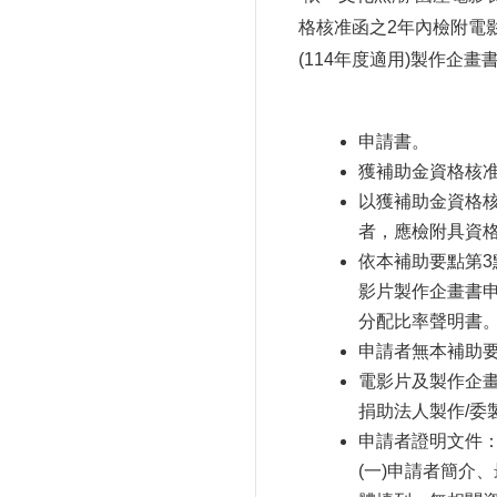
格核准函之2年內檢附電
(114
年度適用)製作企畫書
申請書。
獲補助金資格核
以獲補助金資格
者，應檢附具資
依本補助要點第
3
影片製作企畫書
分配比率聲明書
申請者無本補助
電影片及製作企
捐助法人製作
/
委
申請者證明文件
(一)
申請者簡介、