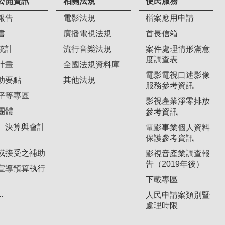
公開資訊
相關法規
便民服務
報告
電影法規
檔案應用申請
書
廣播電視法規
首長信箱
統計
流行音樂法規
案件處理情形滿意
度調查表
計畫
全國法規資料庫
電影電視口述影像
助要點
其他法規
服務參考資訊
平等專區
影視產業淨零排放
團體
參考資訊
、決算與會計
電影事業個人資料
保護參考資訊
或接受之補助
影視音產業調查報
告（2019年後）
宣導預算執行
下載專區
.
人民申請案類別暨
處理時限