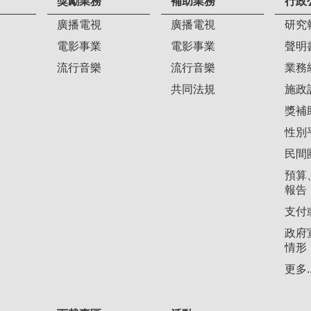
獎勵業務
補助業務
行政
廣播電視
廣播電視
研究
電影事業
電影事業
聲明
流行音樂
流行音樂
業務
共同法規
施政
獎補
性別
民間
預算
報告
支付
政府
情形
更多..