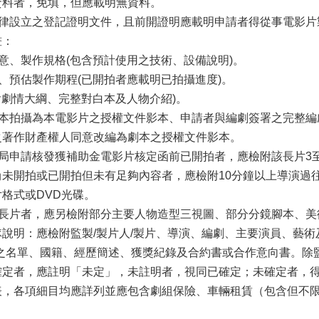
資料者，免填，但應載明無資料。
律設立之登記證明文件，且前開證明應載明申請者得從事電影片
畫：
意、製作規格
(
包含預計使用之技術、設備說明
)
。
、預估製作期程
(
已開拍者應載明已拍攝進度
)
。
含劇情大綱、完整對白本及人物介紹
)
。
本拍攝為本電影片之授權文件影本、申請者與編劇簽署之完整編
之著作財產權人同意改編為劇本之授權文件影本。
局申請核發獲補助金電影片核定函前已開拍者，應檢附該長片
3
尚未開拍或已開拍但未有足夠內容者，應檢附
10
分鐘以上導演過
片格式或
DVD
光碟。
長片者，應另檢附部分主要人物造型三視圖、部分分鏡腳本、美
隊說明：應檢附監製
/
製片人
/
製片、導演、編劇、主要演員、藝術
之名單、國籍、經歷簡述、獲獎紀錄及合約書或合作意向書。除
確定者，應註明「未定」，未註明者，視同已確定；未確定者，
表，各項細目均應詳列並應包含劇組保險、車輛租賃（包含但不
。