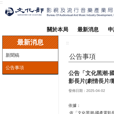
:::
跳到主要內容區塊
關於本局
最新消息
申
:::
最新消息
:::
新聞稿
公告事項
公告事項
公告「文化黑潮-
影長片(劇情長片/動
發佈日期：2025-04-02
依據：
依「
文化黑潮
-
國產電影