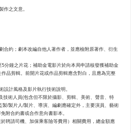
製作之文意。
劇合約；劇本改編自他人著作者，並應檢附原著作、衍生
至
5
分鐘之片花；補助金電影片於向本局申請核發獲補助金
往作品剪輯。前開片花或作品剪輯應含對白，且應為完整
術設計風格及影片執行技術說明。
及技術人員
(
包含但不限於攝影、剪輯、美術、聲音、特
監製
/
製片人
/
製片、導演、編劇應確定外，主要演員、藝術
得免附合約書或合作意向書影本。
限於聘請司機、加保乘客險等費用）相關費用，總金額應