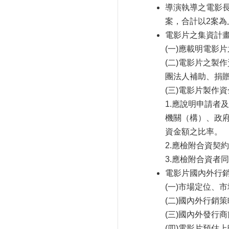
導演執導之電影
案，合計以
2
案為
電影片之集資計
(一)
應載明電影片
(二)
電影片之製作
團法人補助、捐
(三)
電影片製作資
1.應說明申請者
機關（構）、政
資金額之比率。
2.應檢附合資契
3.應檢附合資者
電影片國內外行
(一)
市場定位、市
(二)
國內外行銷策
(三)
國內外發行商
(四)
電影片預估上