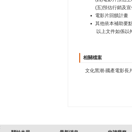
(五)
預估行銷及宣
電影片回饋計畫
其他依本補助要
以上文件如係以
相關檔案
文化黑潮-國產電影長片
: