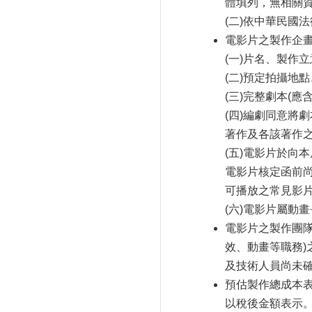
體填列，無相關
(二)
依中華民國法
電影片之製作企
(一)
片名、製作立
(二)
預定拍攝地點
(三)
完整劇本
(
應
(四)
編劇同意將劇
著作及各該著作
(五)
電影片於向本
電影片核定函前
可播放之常見影
(六)
電影片屬動畫
電影片之製作團
效、動畫等職務
)
及技術人員尚未
預估製作總成本
以稅後金額表示