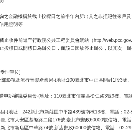
明
詢之金融機構於截止投標日之前半年內所出具之非拒絕往來戶及
信用證明等
截止收件前逕至行政院公共工程委員會網站（http://web.pcc.
.截止投標日或開標日為辦公日，而該日因故停止辦公，以其次一辦
受理單位]
影視及流行音樂產業局-(地址:100臺北市中正區開封1段3號、電話：02
審議委員會-(地址：110臺北市信義區松仁路3號9樓、電話：02-87
(地址：242新北市新莊區中平路439號南棟13樓、電話：02-85126
臺北市大安區基隆路二段176號;臺北市郵政60000號信箱、電話：02
新北市新店區中華路74號;新店郵政60000號信箱、電話：02-291777