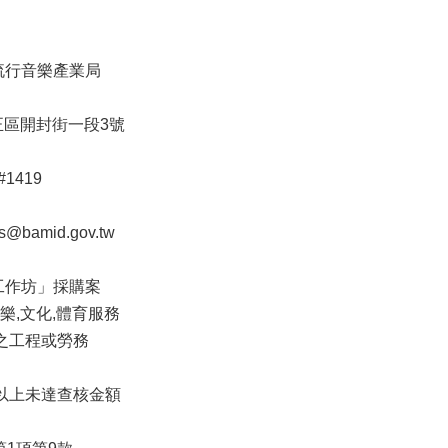
流行音樂產業局
中正區開封街一段3號
#1419
@bamid.gov.tw
工作坊」採購案
 娛樂,文化,體育服務
物之工程或勞務
額以上未達查核金額