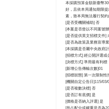
本採購預算金額新臺幣30
好，且依本局通知期限提
素，致本局無法履行契約
[是否受機關補助] 否
[本案是否曾以不同案號辦
[是否提供英文招標文件] 
[是否為政策及業務宣導業務
[本採購是否屬中央政府計
[招標方式] 經公開評選
[決標方式] 準用最有利標
[新增公告傳輸次數]01
[招標狀態] 第一次限制性
[機關自定公告日]115/03/
[是否複數決標] 否
[是否訂有底價] 是
[價格是否納入評選] 是
[所占配分或權重是否為20