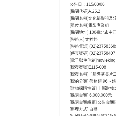
公告日：115/03/06
[機關代碼]A.25.2
[機關名稱]文化部影視及
[單位名稱]電影產業組
[機關地址] 100臺北市
[聯絡人] 尤妙婷
[聯絡電話] (02)23758368
[傳真號碼] (02)23758407
[電子郵件信箱]moviekings
[標案案號]E115-008
[標案名稱]「新導演長片
[標的分類] 勞務類 96 -
[財物採購性質] 非屬財
[採購金額] 6,000,000元
[採購金額級距] 公告金
[辦理方式] 自辦