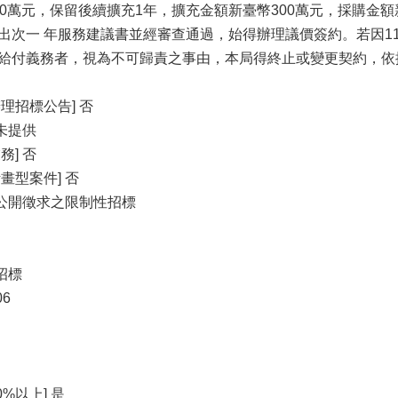
0萬元，保留後續擴充1年，擴充金額新臺幣300萬元，採購金額
出次一 年服務建議書並經審查通過，始得辦理議價簽約。若因11
給付義務者，視為不可歸責之事由，本局得終止或變更契約，依
理招標公告] 否
未提供
] 否
畫型案件] 否
或公開徵求之限制性招標
招標
06
%以上] 是