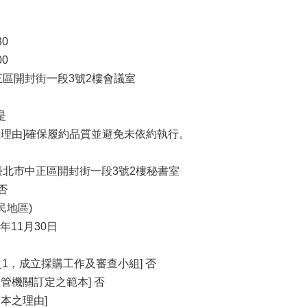
30
00
中正區開封街一段3號2樓會議室
是
要理由]確保履約品質並避免未依約執行。
00臺北市中正區開封街一段3號2樓秘書室
否
民地區)
年11月30日
之1，成立採購工作及審查小組] 否
管機關訂定之範本] 否
本之理由]