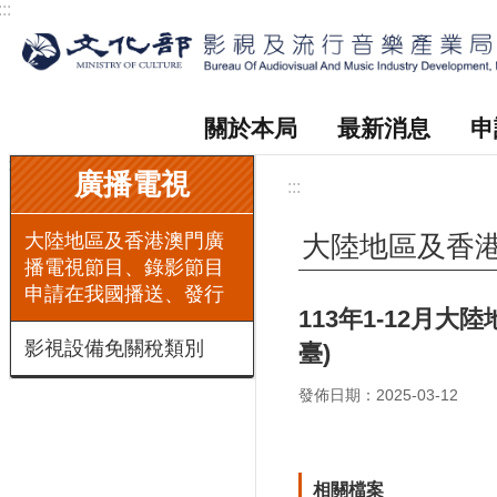
:::
跳到主要內容區塊
關於本局
最新消息
申
:::
廣播電視
:::
大陸地區及香港澳門廣
大陸地區及香
播電視節目、錄影節目
申請在我國播送、發行
113年1-12
影視設備免關稅類別
臺)
發佈日期：2025-03-12
相關檔案