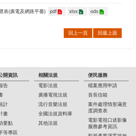
覽表(廣電及網路平臺)
pdf
xlsx
ods
回上一頁
回最上面
公開資訊
相關法規
便民服務
報告
電影法規
檔案應用申請
書
廣播電視法規
首長信箱
統計
流行音樂法規
案件處理情形滿意
度調查表
計畫
全國法規資料庫
電影電視口述影像
助要點
其他法規
服務參考資訊
平等專區
影視產業淨零排放