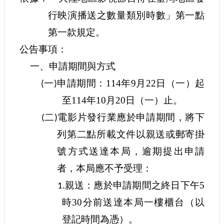
申
行映演播送之數量類別時數」第一點
請
業
第一款規定。
務
公告事項：
獎
一、申請期間與方式
勵
一
申請期間：
114年9月22日（一）起
業
(
)
務
至114年10月20日（一）止。
二
電影片發行業應於申請期間，將下
(
)
補
助
列第二點所載文件以親送或郵寄掛
業
號方式送達本局，逾期
提出申請
務
者，本局應不予受理：
行
親送：
應於申請期間之終日
下午5
1.
政
公
時30分前
送達
本局一樓櫃台（以
開
登記時間為憑）。
資