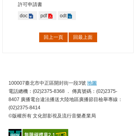
許可申請書
doc
pdf
odt
回上一頁
回最上面
:
100007臺北市中正區開封街一段3號
地圖
電話總機：(02)2375-8368 ． 傳真號碼：(02)2375-
8407 廣播電台違法播送大陸地區廣播節目檢舉專線：
(02)2375-8414
©版權所有 文化部影視及流行音樂產業局