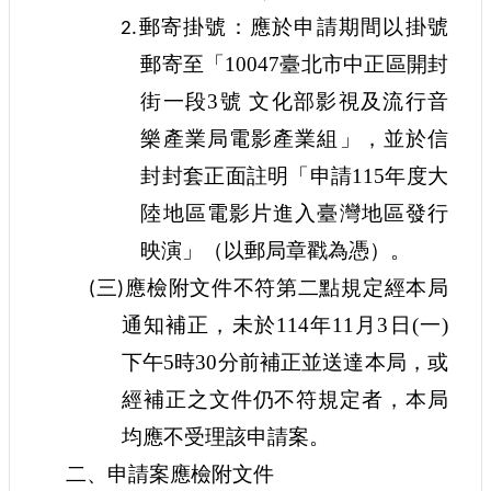
訊
郵寄掛號：
應於申請期間以掛號
2.
郵寄至「10047臺北市中正區開封
相
關
街一段3號 文化部影視及流行音
法
樂產業局電影產業組」，並於信
規
封封套正面註明「申請115年
度大
便
陸地區電影片進入臺灣地區發行
民
服
映演
」（以郵局章戳為憑）。
務
三
應檢附文件不符第二點規定經本局
(
)
通知補正，未於
114年11月3日(一)
首
頁
下午5時30分
前補正並送達本局，或
無
經補正之文件仍不符規定者，本局
障
均應
不受理該申請案。
礙
服
二、申請案應檢附文件
務