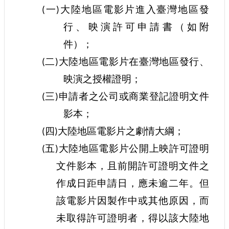
一
大陸地區電影片進入臺灣地區發
(
)
網
行、映演許可申請書（如附
站
導
件）；
覽
二
大陸地區電影片在臺灣地區發行、
(
)
A
映演之授權證明；
b
o
三
申請者之公司或商業登記證明文件
u
(
)
t
影本；
U
s
四
大陸地區電影片之劇情大綱；
(
)
R
五
大陸地區電影片公開上映許可證明
(
)
S
S
文件影本，且前開許可證明文件之
影
作成日距申請日，應未逾二年。但
音
該電影片因製作中或其他原因，而
社
未取得許可證明者，得以該大陸地
群