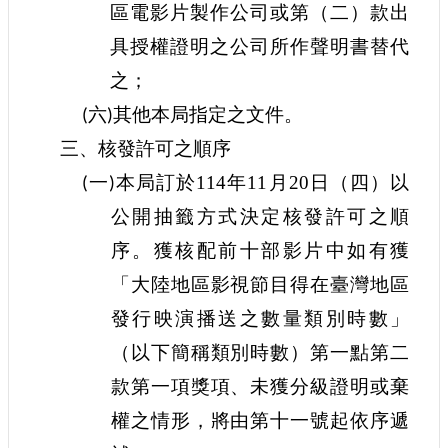
區電影片製作公司或第（二）款出
E
n
具授權證明之公司所作聲明書替代
g
l
之；
i
s
六
其他本局指定之文件。
(
)
h
三、核發許可之順序
隱
一
本局訂於
114年11月20日（四）
以
(
)
私
權
公開抽籤方式決定核發許可之順
及
序。獲核配前十部影片中如有獲
安
全
「大陸地區影視節目得在臺灣地區
政
發行映演播送之數量類別時數」
策
宣
（以下簡稱類別時數）第一點第二
示
款第一項獎項、未獲分級證明或棄
政
府
權之情形，將由第十一號起依序遞
網