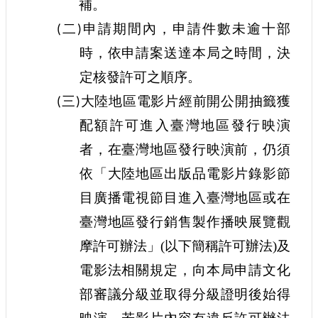
補。
站
資
二
申請期間內，申請件數未逾十部
(
)
料
時，依申請案送達本局之時間，決
開
放
定核發許可之順序。
宣
告
三
大陸地區電影片經前開公開抽籤獲
(
)
配額許可進入臺灣地區發行映演
個
資
者，在臺灣地區發行映演前，仍須
保
護
依「大陸地區出版品電影片錄影節
目廣播電視節目進入臺灣地區或在
首
長
臺灣地區發行銷售製作播映展覽觀
信
箱
摩許可辦法」(以下簡稱許可辦法)及
電影法相關規定，向本局申請文化
部審議分級並取得分級證明後始得