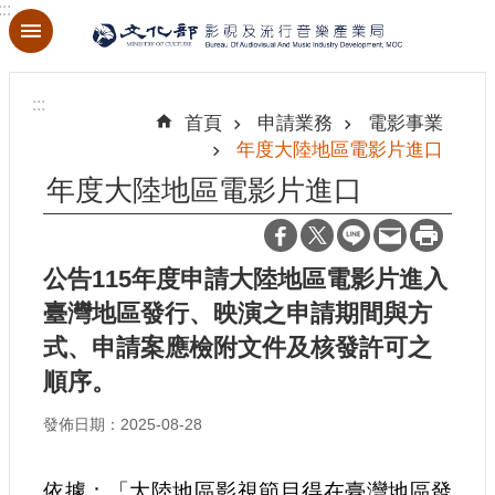
:::
跳到主要內容區塊
進
階
:::
搜
首頁
申請業務
電影事業
尋
年度大陸地區電影片進口
年度大陸地區電影片進口
關
於
公告115年度申請大陸地區電影片進入
本
臺灣地區發行、映演之申請期間與方
局
式、申請案應檢附文件及核發許可之
順序。
最
新
消
發佈日期：2025-08-28
息
依據：「大陸地區影視節目得在臺灣地區發