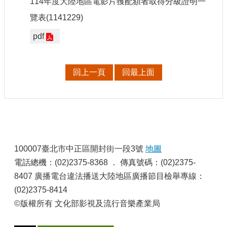
114年度大陸地區電影片獲配額者取得分級證明一
申
請
覽表(1141229)
業
pdf
務
獎
回上一頁
回最上面
勵
業
務
補
助
:
業
100007臺北市中正區開封街一段3號
地圖
務
電話總機：(02)2375-8368 ． 傳真號碼：(02)2375-
8407 廣播電台違法播送大陸地區廣播節目檢舉專線：
行
(02)2375-8414
政
公
©版權所有 文化部影視及流行音樂產業局
開
資