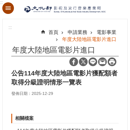
:::
跳到主要內容區塊
進
階
:::
搜
首頁
申請業務
電影事業
尋
年度大陸地區電影片進口
年度大陸地區電影片進口
關
於
公告114年度大陸地區電影片獲配額者
本
取得分級證明情形一覽表
局
發佈日期：2025-12-29
最
新
消
息
相關檔案