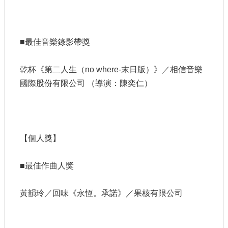
網
站
導
■最佳音樂錄影帶獎
覽
A
乾杯《第二人生（no where-末日版）》／相信音樂
b
國際股份有限公司 （導演：陳奕仁）
o
u
t
U
s
【個人獎】
R
S
S
■最佳作曲人獎
影
音
黃韻玲／回味《永恆。承諾》／果核有限公司
社
群