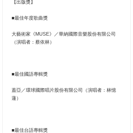
【出版獎】
申
請
業
■最佳年度歌曲獎
務
大藝術家《MUSE》／華納國際音樂股份有限公司
獎
（演唱者：蔡依林）
勵
業
務
補
■最佳國語專輯獎
助
業
務
蓋亞／環球國際唱片股份有限公司（演唱者：林憶
蓮）
行
政
公
開
資
■最佳台語專輯獎