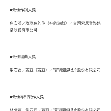
E
n
■最佳作詞人獎
g
l
i
焦安溥／玫瑰色的你《神的遊戲》／台灣索尼音樂娛
s
樂股份有限公司
h
隱
私
權
■最佳編曲人獎
及
安
全
常石磊／蓋亞《蓋亞》／環球國際唱片股份有限公司
政
策
宣
示
■最佳專輯製作人獎
政
府
網
林憶蓮、常石磊／蓋亞／環球國際唱片股份有限公司