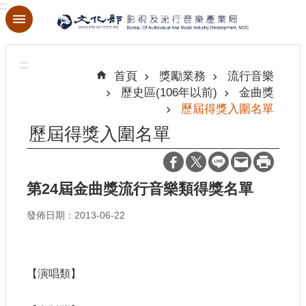
:::
跳到主要內容區塊
進
階
:::
搜
首頁
獎勵業務
流行音樂
尋
歷史區(106年以前)
金曲獎
歷屆得獎入圍名單
歷屆得獎入圍名單
關
於
本
第24屆金曲獎流行音樂類得獎名單
局
發佈日期：2013-06-22
最
新
消
【演唱類】
息