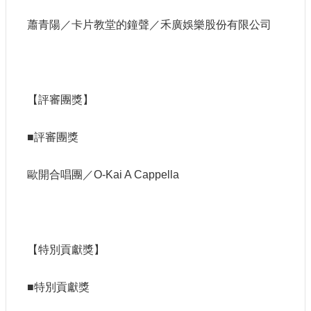
蕭青陽／卡片教堂的鐘聲／禾廣娛樂股份有限公司
【評審團獎】
■評審團獎
歐開合唱團／O-Kai A Cappella
【特別貢獻獎】
■特別貢獻獎