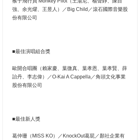
猴子飛行員 Monkey Pilot（王湯尼、楊聲錚、陳自
強、余光燿、王昱人）／Big Child／滾石國際音樂股
份有限公司
■最佳演唱組合獎
歐開合唱團（賴家慶、葉微真、葉孝恩、葉孝賢、薛
詒丹、李志偉）／O-Kai A Cappella／角頭文化事業
股份有限公司
■最佳新人獎
葛仲珊（MISS KO）／KnockOut葛屁／顏社企業有