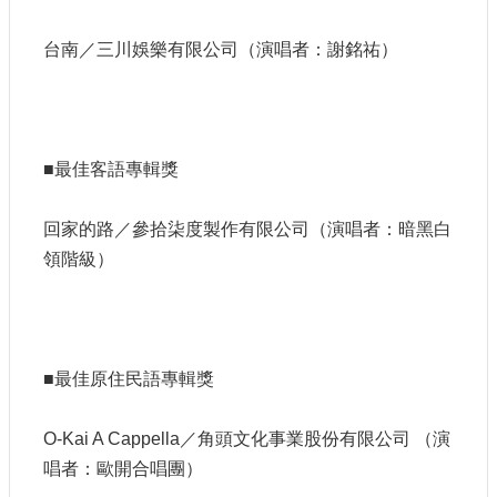
訊
台南／三川娛樂有限公司（演唱者：謝銘祐）
相
關
法
規
■最佳客語專輯獎
便
民
回家的路／參拾柒度製作有限公司（演唱者：暗黑白
服
領階級）
務
首
頁
■最佳原住民語專輯獎
無
障
O-Kai A Cappella／角頭文化事業股份有限公司 （演
礙
唱者：歐開合唱團）
服
務