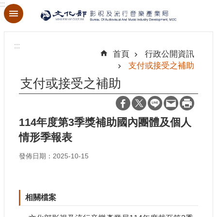
:::
跳到主要內容區塊
進
階
:::
搜
首頁
行政公開資訊
尋
支付或接受之補助
支付或接受之補助
關
於
114年度第3季獎補助國內團體及個人
本
情形季報表
局
發佈日期：2025-10-15
最
新
消
息
相關檔案