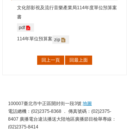
申
文化部影視及流行音樂產業局114年度單位預算案
請
業
書
務
pdf
獎
114年單位預算案
zip
勵
業
務
回上一頁
回最上面
補
助
業
務
:
行
100007臺北市中正區開封街一段3號
地圖
政
電話總機：(02)2375-8368 ． 傳真號碼：(02)2375-
公
8407 廣播電台違法播送大陸地區廣播節目檢舉專線：
開
資
(02)2375-8414