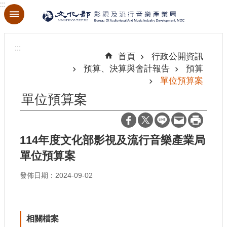
:::
跳到主要內容區塊
進
階
:::
搜
首頁
行政公開資訊
尋
預算、決算與會計報告
預算
單位預算案
單位預算案
關
於
本
114年度文化部影視及流行音樂產業局
局
單位預算案
最
發佈日期：2024-09-02
新
消
息
相關檔案