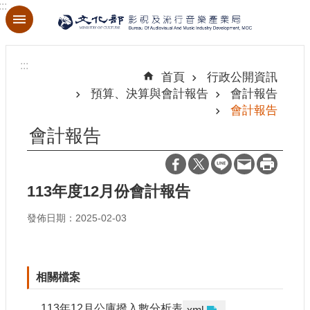
:::
跳到主要內容區塊
進
階
:::
搜
首頁
行政公開資訊
尋
預算、決算與會計報告
會計報告
會計報告
會計報告
關
於
本
113年度12月份會計報告
局
發佈日期：2025-02-03
最
新
消
相關檔案
息
113年12月公庫撥入數分析表