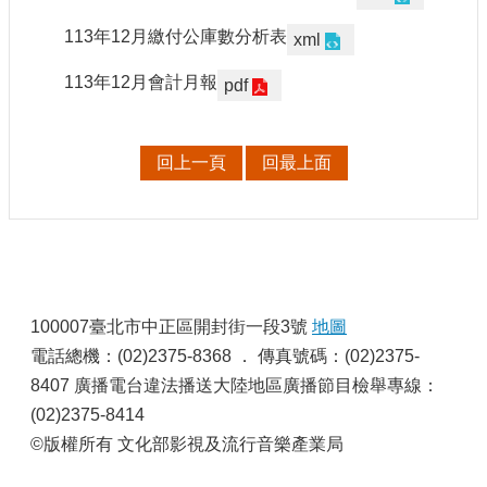
訊
113年12月繳付公庫數分析表
xml
相
113年12月會計月報
pdf
關
法
規
回上一頁
回最上面
便
民
服
務
:
100007臺北市中正區開封街一段3號
地圖
首
頁
電話總機：(02)2375-8368 ． 傳真號碼：(02)2375-
8407 廣播電台違法播送大陸地區廣播節目檢舉專線：
無
(02)2375-8414
障
礙
©版權所有 文化部影視及流行音樂產業局
服
務