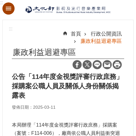
:::
跳到主要內容區塊
進
階
:::
搜
首頁
行政公開資訊
尋
廉政利益迴避專區
廉政利益迴避專區
關
於
公告「114年度金視獎評審行政庶務」
本
採購案公職人員及關係人身份關係揭
局
露表
最
發佈日期：2025-03-11
新
消
息
本局辦理「114年度金視獎評審行政庶務」採購案
（案號：F114-006），廠商依公職人員利益衝突迴