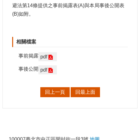
申
避法第14條提供之事前揭露表(A)與本局事後公開表
請
(B)如附。
業
務
獎
相關檔案
勵
業
事前揭露
pdf
務
事後公開
pdf
補
助
業
回上一頁
回最上面
務
行
政
公
:
開
資
100007臺北市中正區開封街一段3號
地圖