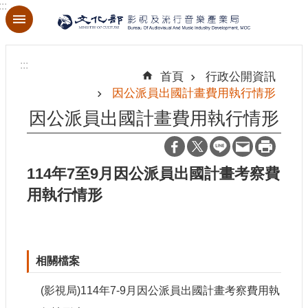
:::
跳到主要內容區塊
進
階
:::
搜
首頁
行政公開資訊
尋
因公派員出國計畫費用執行情形
因公派員出國計畫費用執行情形
關
於
114年7至9月因公派員出國計畫考察費
本
用執行情形
局
最
新
相關檔案
消
息
(影視局)114年7-9月因公派員出國計畫考察費用執