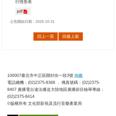
行情形表
申
請
pdf
業
務
公告開始日期：2025-10-31
獎
回上一頁
回最上面
勵
業
務
補
助
:
業
100007臺北市中正區開封街一段3號
地圖
務
電話總機：(02)2375-8368 ． 傳真號碼：(02)2375-
8407 廣播電台違法播送大陸地區廣播節目檢舉專線：
行
(02)2375-8414
政
公
©版權所有 文化部影視及流行音樂產業局
開
資