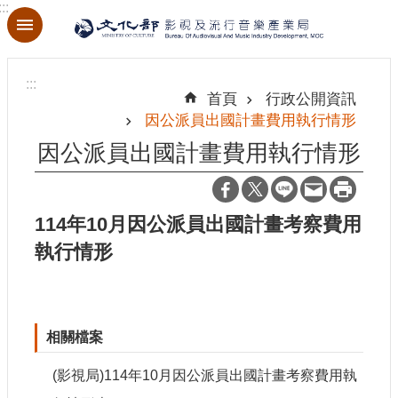
:::
跳到主要內容區塊
進
階
:::
搜
首頁
行政公開資訊
尋
因公派員出國計畫費用執行情形
因公派員出國計畫費用執行情形
關
於
114年10月因公派員出國計畫考察費用
本
執行情形
局
最
新
相關檔案
消
息
(影視局)114年10月因公派員出國計畫考察費用執