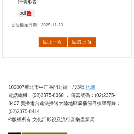
行情形表
申
請
pdf
業
務
公告開始日期：2025-11-30
獎
回上一頁
回最上面
勵
業
務
補
助
:
業
100007臺北市中正區開封街一段3號
地圖
務
電話總機：(02)2375-8368 ． 傳真號碼：(02)2375-
8407 廣播電台違法播送大陸地區廣播節目檢舉專線：
行
(02)2375-8414
政
公
©版權所有 文化部影視及流行音樂產業局
開
資