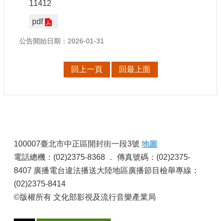
11412
申
請
pdf
業
務
公告開始日期：2026-01-31
獎
回上一頁
回最上面
勵
業
務
補
助
:
業
100007臺北市中正區開封街一段3號
地圖
務
電話總機：(02)2375-8368 ． 傳真號碼：(02)2375-
8407 廣播電台違法播送大陸地區廣播節目檢舉專線：
行
(02)2375-8414
政
公
©版權所有 文化部影視及流行音樂產業局
開
資