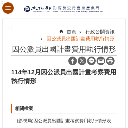
:::
跳到主要內容區塊
進
階
:::
搜
首頁
行政公開資訊
尋
因公派員出國計畫費用執行情形
因公派員出國計畫費用執行情形
關
於
114年12月因公派員出國計畫考察費用
本
執行情形
局
最
新
相關檔案
消
息
(影視局)因公派員出國計畫考察費用執行情形表