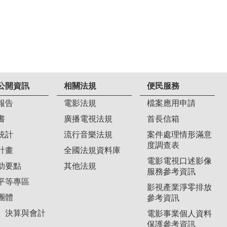
公開資訊
相關法規
便民服務
報告
電影法規
檔案應用申請
書
廣播電視法規
首長信箱
統計
流行音樂法規
案件處理情形滿意
度調查表
計畫
全國法規資料庫
電影電視口述影像
助要點
其他法規
服務參考資訊
平等專區
影視產業淨零排放
團體
參考資訊
、決算與會計
電影事業個人資料
保護參考資訊