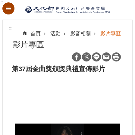
:::
跳到主要內容區塊
進
階
:::
搜
首頁
活動
影音相關
影片專區
尋
影片專區
第37屆金曲獎頒獎典禮宣傳影片
關
於
本
局
最
新
消
息