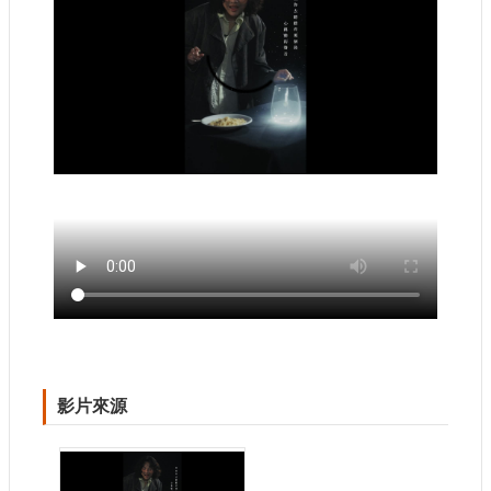
申
請
業
務
獎
勵
業
務
補
助
業
務
行
影片來源
政
公
開
資