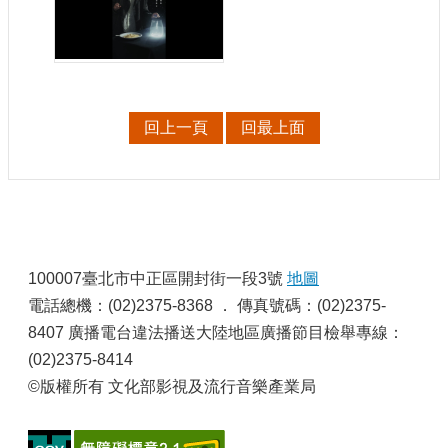
訊
相
關
法
規
回上一頁
回最上面
便
民
服
務
:
100007臺北市中正區開封街一段3號
地圖
首
電話總機：(02)2375-8368 ． 傳真號碼：(02)2375-
頁
8407 廣播電台違法播送大陸地區廣播節目檢舉專線：
(02)2375-8414
無
障
©版權所有 文化部影視及流行音樂產業局
礙
服
務