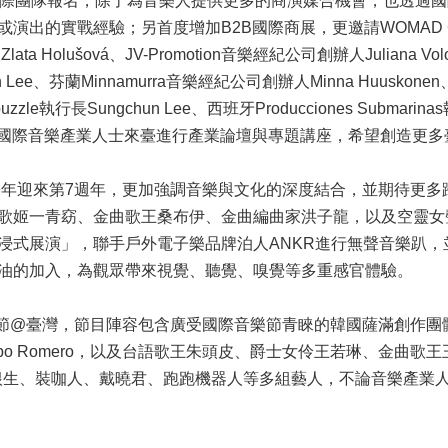
國際團隊報名，除了為音樂人提供更多的商演媒合機會，也透過
出的實戰經驗；另首度增加B2B國際商展，更邀請WOMAD Chile藝
辦人Zlata Holušová、JV-Promotion音樂經紀公司創辦人Juliana Vol
 Lee、芬蘭Minnamurra音樂經紀公司創辦人Minna Huuskone
puzzle執行長Sungchun Lee、西班牙Producciones Submarina
位重量級國際音樂產業人士來臺進行產業論壇與專題講座，希望創造
灣今年迎來第7週年，更加強調音樂與文化的深度結合，並期待更
歌姬一青窈、金曲歌王桑布伊、金曲編曲家洪子龍，以及空靈女聲
浸式展演」，聯手戶外電子樂品牌泊人ANKR進行無聲音樂趴，並
油的加入，為觀眾帶來視覺、聽覺、嗅覺等多重感官體驗。
節@臺灣，節目陣容包含廣受國際音樂節青睞的韓國薩滿創作團體ADG7
西班牙Pipo Romero，以及台語歌王朱頭皮、爵士女伶王若琳、
t同根生、裝咖人、戴曉君、跑跑機器人等多組藝人，不論音樂產