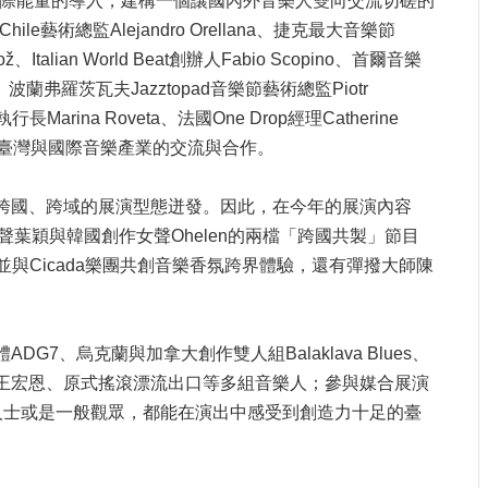
國際能量的導入，建構一個讓國內外音樂人雙向交流切磋的
術總監Alejandro Orellana、捷克最大音樂節
ož、Italian World Beat創辦人Fabio Scopino、首爾音樂
n、波蘭弗羅茨瓦夫Jazztopad音樂節藝術總監Piotr
s執行長Marina Roveta、法國One Drop經理Catherine
更多臺灣與國際音樂產業的交流與合作。
多跨國、跨域的展演型態迸發。因此，在今年的展演內容
葉穎與韓國創作女聲Ohelen的兩檔「跨國共製」節目
與Cicada樂團共創音樂香氛跨界體驗，還有彈撥大師陳
、烏克蘭與加拿大創作雙人組Balaklava Blues、
金曲歌王王宏恩、原式搖滾漂流出口等多組音樂人；參與媒合展演
業人士或是一般觀眾，都能在演出中感受到創造力十足的臺