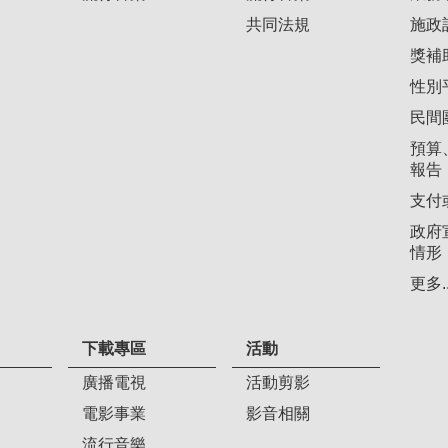
共同法規
施政
獎補
性別
民間
預算
報告
支付
政府
情形
更多..
下載專區
活動
廣播電視
活動剪影
電影事業
影音相關
流行音樂