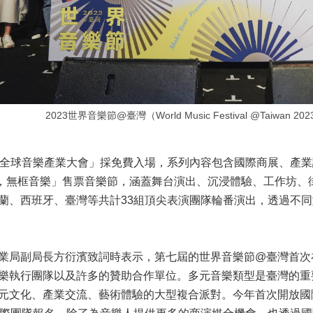
2023世界音樂節@臺灣（World Music Festival @Taiwa
obal 全球音樂產業大會」採免費入場，系列內容包含國際商展、產業論
無框世界，無框音樂」售票音樂節，涵蓋舞台演出、沉浸體驗、工作
蘭、西班牙、臺灣等共計33組頂尖表演團隊輪番演出，透過不
業局副局長方衍濱致詞時表示，第七屆的世界音樂節@臺灣首次
樂執行團隊以及許多的贊助合作單位。多元音樂類型是臺灣的重要
文化、產業交流、藝術體驗的大型複合派對。今年首次開放國際團隊