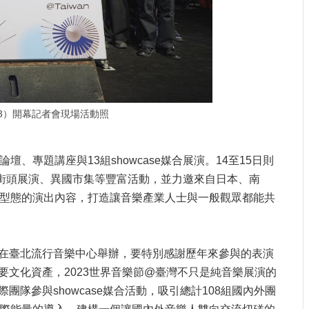
n 2023）開幕記者會現場活動照
壇、專題講座與13組showcase媒合展演。14至15日則
坊、街頭展演、異國市集等豐富活動，並力邀來自日本、南
同型態的演出內容，打造讓音樂產業人士與一般觀眾都能共
在臺北流行音樂中心舉辦，要特別感謝歷年來參與的表演
文化資產，2023世界音樂節@臺灣不只是純音樂展演的
參與showcase媒合活動，吸引總計108組國內外團