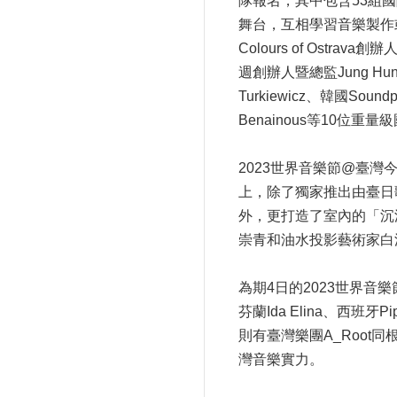
隊報名，其中包含53組
舞台，互相學習音樂製作或演
Colours of Ostrava創
週創辦人暨總監Jung Hun
Turkiewicz、韓國Sound
Benainous等10
2023世界音樂節@臺
上，除了獨家推出由臺日
外，更打造了室內的「沉
崇青和油水投影藝術家白
為期4日的2023世界音樂
芬蘭Ida Elina、
則有臺灣樂團A_Roo
灣音樂實力。