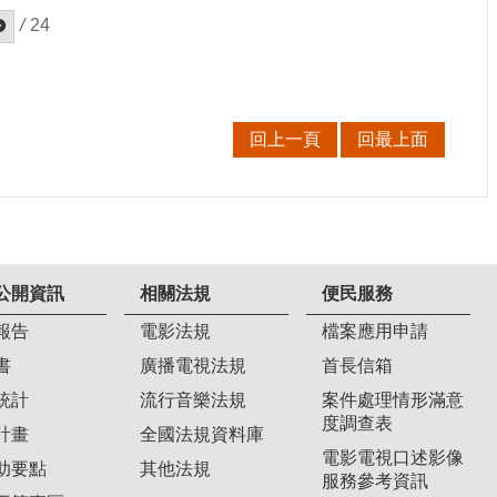
/
24
回上一頁
回最上面
公開資訊
相關法規
便民服務
報告
電影法規
檔案應用申請
書
廣播電視法規
首長信箱
統計
流行音樂法規
案件處理情形滿意
度調查表
計畫
全國法規資料庫
電影電視口述影像
助要點
其他法規
服務參考資訊