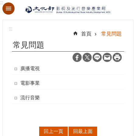
:::
跳到主要內容區塊
進
階
:::
搜
首頁
常見問題
尋
常見問題
廣播電視
關
於
本
電影事業
局
流行音樂
最
新
消
息
回上一頁
回最上面