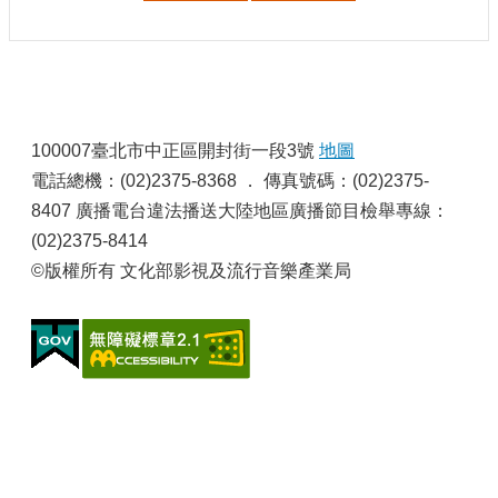
申
請
業
務
:
獎
100007臺北市中正區開封街一段3號
地圖
勵
電話總機：(02)2375-8368 ． 傳真號碼：(02)2375-
業
務
8407 廣播電台違法播送大陸地區廣播節目檢舉專線：
(02)2375-8414
補
©版權所有 文化部影視及流行音樂產業局
助
業
務
行
政
公
開
資