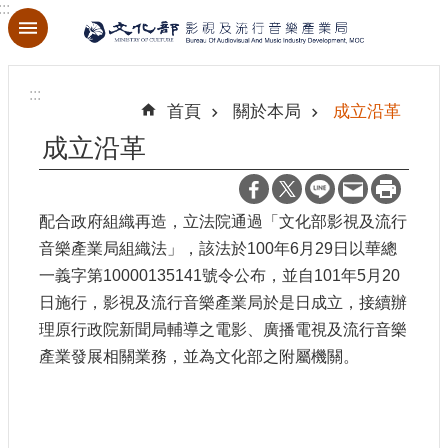
:::
跳到主要內容區塊
進
階
:::
搜
首頁
關於本局
成立沿革
尋
成立沿革
配合政府組織再造，立法院通過「文化部影視及流行
關
於
音樂產業局組織法」，該法於100年6月29日以華總
本
一義字第10000135141號令公布，並自101年5月20
局
日施行，影視及流行音樂產業局於是日成立，接續辦
理原行政院新聞局輔導之電影、廣播電視及流行音樂
最
產業發展相關業務，並為文化部之附屬機關。
新
消
息