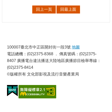
申
請
回上一頁
回最上面
業
務
獎
勵
:
業
務
100007臺北市中正區開封街一段3號
地圖
電話總機：(02)2375-8368 ． 傳真號碼：(02)2375-
補
8407 廣播電台違法播送大陸地區廣播節目檢舉專線：
助
(02)2375-8414
業
©版權所有 文化部影視及流行音樂產業局
務
行
政
公
開
資