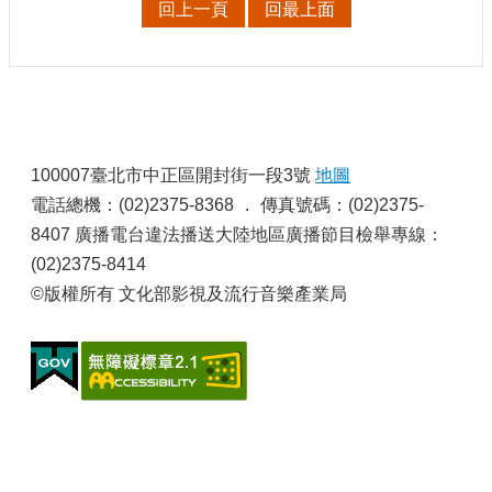
回上一頁
回最上面
申
請
業
務
獎
:
勵
100007臺北市中正區開封街一段3號
地圖
業
電話總機：(02)2375-8368 ． 傳真號碼：(02)2375-
務
8407 廣播電台違法播送大陸地區廣播節目檢舉專線：
補
(02)2375-8414
助
©版權所有 文化部影視及流行音樂產業局
業
務
行
政
公
開
資