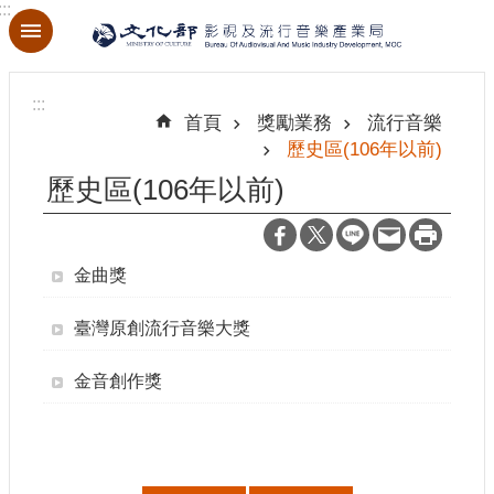
:::
跳到主要內容區塊
進
階
:::
搜
首頁
獎勵業務
流行音樂
尋
歷史區(106年以前)
歷史區(106年以前)
關
於
金曲獎
本
局
臺灣原創流行音樂大獎
最
金音創作獎
新
消
息