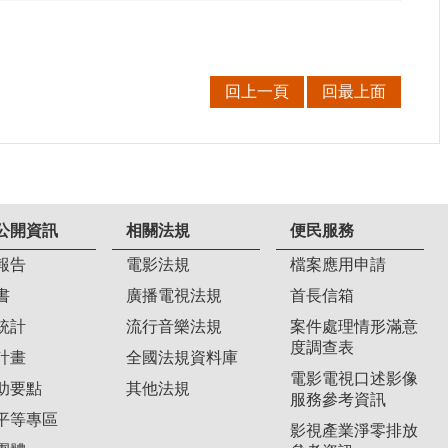
回上一頁
回最上面
公開資訊
相關法規
便民服務
報告
電影法規
檔案應用申請
書
廣播電視法規
首長信箱
統計
流行音樂法規
案件處理情形滿意
度調查表
計畫
全國法規資料庫
電影電視口述影像
助要點
其他法規
服務參考資訊
平等專區
影視產業淨零排放