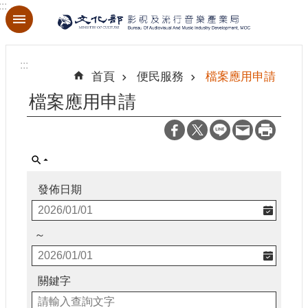
:::
跳到主要內容區塊
進
階
:::
搜
首頁
便民服務
檔案應用申請
尋
檔案應用申請
關
於
本
發佈日期
局
最
～
新
消
息
關鍵字