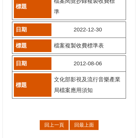
檔案閱覽抄錄複製收費標
訊
準
相
關
2022-12-30
法
規
檔案複製收費標準表
便
民
2012-08-06
服
務
文化部影視及流行音樂產業
局檔案應用須知
首
頁
無
障
礙
回上一頁
回最上面
服
務