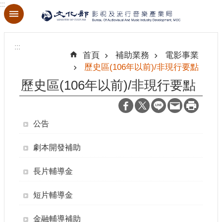
:::
跳到主要內容區塊
進
階
:::
搜
首頁
補助業務
電影事業
尋
歷史區(106年以前)/非現行要點
歷史區(106年以前)/非現行要點
關
於
公告
本
局
劇本開發補助
最
長片輔導金
新
消
短片輔導金
息
金融輔導補助