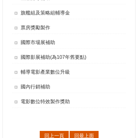
申
請
旗艦組及策略組輔導金
業
務
票房獎勵製作
獎
國際市場展補助
勵
業
國際影展補助(為107年舊要點)
務
輔導電影產業數位升級
補
助
業
國內行銷補助
務
電影數位特效製作獎助
行
政
公
開
資
回上一頁
回最上面