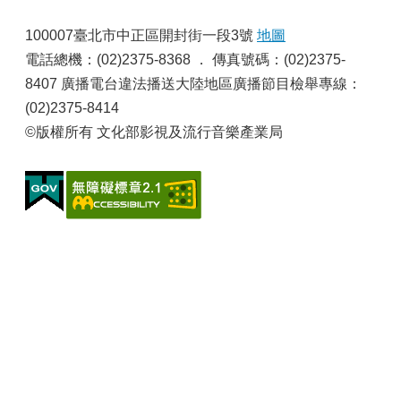
申
:
請
100007臺北市中正區開封街一段3號
地圖
業
電話總機：(02)2375-8368 ． 傳真號碼：(02)2375-
務
8407 廣播電台違法播送大陸地區廣播節目檢舉專線：
(02)2375-8414
獎
勵
©版權所有 文化部影視及流行音樂產業局
業
務
補
助
業
務
行
政
公
開
資