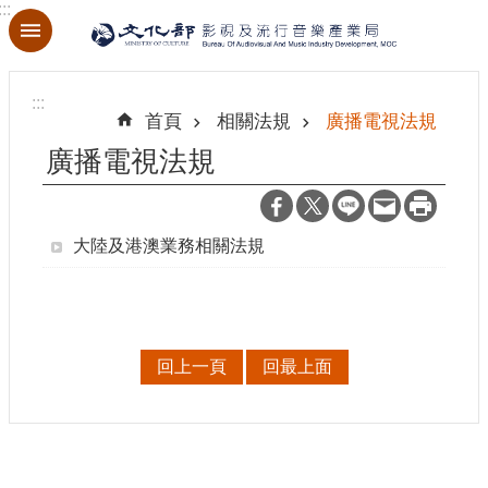
:::
跳到主要內容區塊
進
階
:::
搜
首頁
相關法規
廣播電視法規
尋
廣播電視法規
大陸及港澳業務相關法規
關
於
本
局
回上一頁
回最上面
最
新
消
息