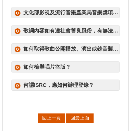
申
請
文化部影視及流行音樂產業局音樂獎項這麼豐富，有什麼差別?
業
務
歌詞內容如有違社會善良風俗，有無法令可管？
獎
勵
業
如何取得歌曲公開播放、演出或錄音製作等之授權？
務
如何檢舉唱片盜版？
補
助
業
何謂ISRC，應如何辦理登錄？
務
行
政
公
回上一頁
回最上面
開
資