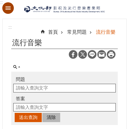
:::
跳到主要內容區塊
進
階
:::
搜
首頁
常見問題
流行音樂
尋
流行音樂
關
於
本
問題
局
最
答案
新
消
息