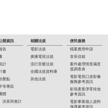
公開資訊
相關法規
便民服務
報告
電影法規
檔案應用申請
書
廣播電視法規
首長信箱
統計
流行音樂法規
案件處理情形滿意
度調查表
計畫
全國法規資料庫
電影電視口述影像
助要點
其他法規
服務參考資訊
平等專區
影視產業淨零排放
團體
參考資訊
、決算與會計
電影事業個人資料
保護參考資訊