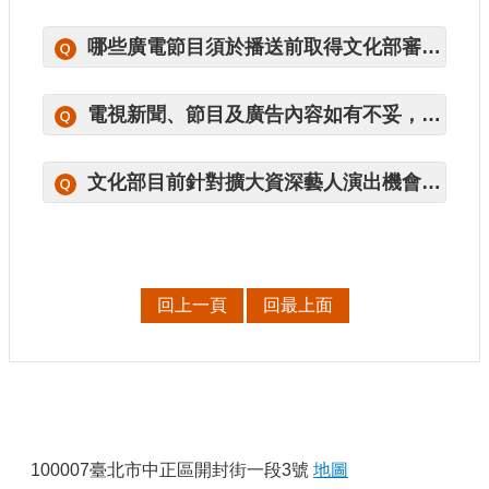
申
請
哪些廣電節目須於播送前取得文化部審查許可？
業
務
電視新聞、節目及廣告內容如有不妥，要向哪一個機關檢舉或反映？
獎
勵
業
文化部目前針對擴大資深藝人演出機會有何具體作法？
務
補
助
回上一頁
回最上面
業
務
行
政
公
:
開
100007臺北市中正區開封街一段3號
地圖
資