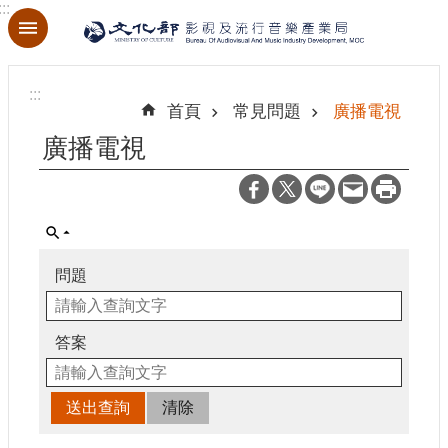
:::
跳到主要內容區塊
進
階
:::
搜
首頁
常見問題
廣播電視
尋
廣播電視
關
於
本
問題
局
最
答案
新
消
息