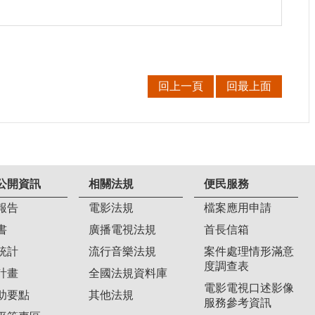
回上一頁
回最上面
公開資訊
相關法規
便民服務
報告
電影法規
檔案應用申請
書
廣播電視法規
首長信箱
統計
流行音樂法規
案件處理情形滿意
度調查表
計畫
全國法規資料庫
電影電視口述影像
助要點
其他法規
服務參考資訊