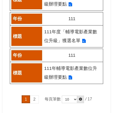
級辦理要點
網
站
111
導
覽
111年度「輔導電影產業數
A
b
位升級」獲選名單
o
u
t
111
U
s
111年輔導電影產業數位升
R
S
級辦理要點
S
影
音
每頁筆數
/
17
1
2
社
群