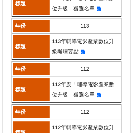
訊
位升級」獲選名單
相
關
113
法
規
113年輔導電影產業數位升
級辦理要點
便
民
服
112
務
112年度「輔導電影產業數
首
位升級」獲選名單
頁
無
112
障
礙
服
112年輔導電影產業數位升
務