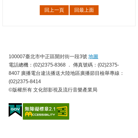
申
請
回上一頁
回最上面
業
務
獎
勵
:
業
100007臺北市中正區開封街一段3號
地圖
務
電話總機：(02)2375-8368 ． 傳真號碼：(02)2375-
8407 廣播電台違法播送大陸地區廣播節目檢舉專線：
補
助
(02)2375-8414
業
©版權所有 文化部影視及流行音樂產業局
務
行
政
公
開
資