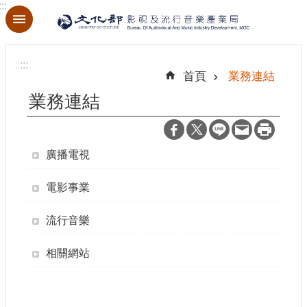
:::
跳到主要內容區塊
進
階
:::
搜
首頁
業務連結
尋
業務連結
廣播電視
關
於
本
電影事業
局
流行音樂
最
新
相關網站
消
息