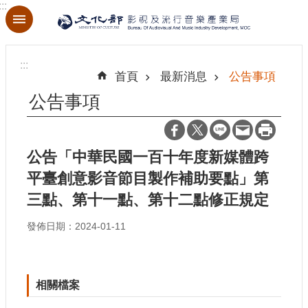
:::
跳到主要內容區塊
進
階
:::
搜
首頁
最新消息
公告事項
尋
公告事項
公告「中華民國一百十年度新媒體跨
關
於
平臺創意影音節目製作補助要點」第
本
三點、第十一點、第十二點修正規定
局
發佈日期：2024-01-11
最
新
消
息
相關檔案