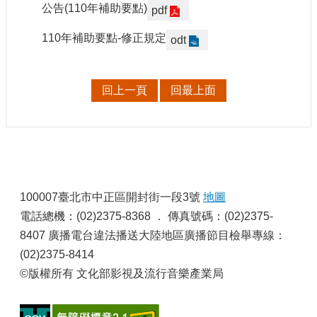
申
公告(110年補助要點)
pdf
請
業
110年補助要點-修正規定
odt
務
獎
回上一頁
回最上面
勵
業
務
補
:
助
100007臺北市中正區開封街一段3號
地圖
業
務
電話總機：(02)2375-8368 ． 傳真號碼：(02)2375-
8407 廣播電台違法播送大陸地區廣播節目檢舉專線：
行
(02)2375-8414
政
©版權所有 文化部影視及流行音樂產業局
公
開
資