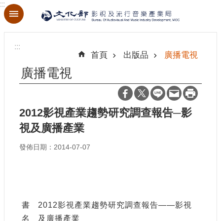
:::
跳到主要內容區塊
進
階
:::
搜
首頁
出版品
廣播電視
尋
廣播電視
2012影視產業趨勢研究調查報告─影
關
於
視及廣播產業
本
局
發佈日期：2014-07-07
最
新
消
息
書
2012影視產業趨勢研究調查報告——影視
名
及廣播產業