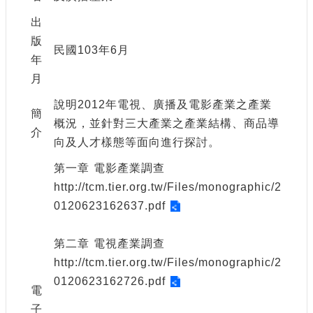
申
請
出
業
版
民國103年6月
務
年
月
獎
勵
說明2012年電視、廣播及電影產業之產業
簡
業
概況，並針對三大產業之產業結構、商品導
務
介
向及人才樣態等面向進行探討。
補
第一章 電影產業調查
助
http://tcm.tier.org.tw/Files/monographic/2
業
0120623162637.pdf
務
第二章 電視產業調查
行
政
http://tcm.tier.org.tw/Files/monographic/2
公
0120623162726.pdf
電
開
資
子