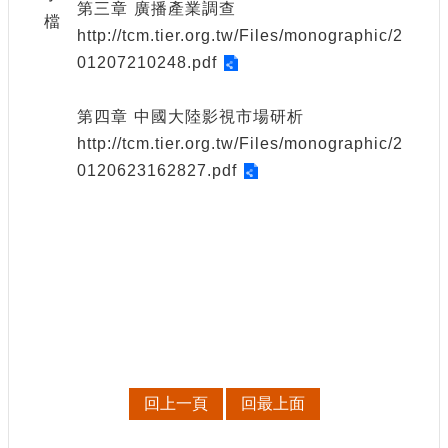
第三章 廣播產業調查
訊
檔
http://tcm.tier.org.tw/Files/monographic/2
01207210248.pdf
相
關
法
第四章 中國大陸影視市場研析
規
http://tcm.tier.org.tw/Files/monographic/2
0120623162827.pdf
便
民
服
務
首
頁
無
障
礙
回上一頁
回最上面
服
務