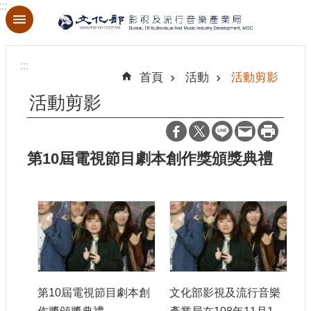
:::
跳到主要內容區塊
進
階
:::
搜
首頁
活動
活動剪影
尋
活動剪影
第10屆電視節目劇本創作獎頒獎典禮
關
於
本
局
最
新
消
息
第10屆電視節目劇本創
文化部影視及流行音樂