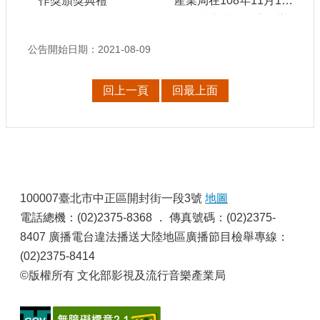
作獎頒獎典禮
產業局在108年11月14
申
日於臺北萬豪酒店舉辦
請
業
「108年度電視節目劇
公告開始日期：2021-08-09
務
本創作獎頒獎典禮」，
徐宜君局長蒞臨會場致
獎
回上一頁
回最上面
詞並揭曉「優等獎」得
勵
主，「佳作獎」則由評
業
務
審團代表張庭翡、簡奇
、傅凱羚及懷觀共同揭
補
曉。本年「優等獎」由
:
助
融合科幻及性別議題的
100007臺北市中正區開封街一段3號
地圖
業
《野土》獲得，並獲頒
務
電話總機：(02)2375-8368 ． 傳真號碼：(02)2375-
50萬獎金；「佳作獎」
8407 廣播電台違法播送大陸地區廣播節目檢舉專線：
計有《那一晚我們一起
行
(02)2375-8414
政
玩碟仙》、《活屍教養
©版權所有 文化部影視及流行音樂產業局
公
守則》、《雲端副作
開
用》、《聰明的人房間
資