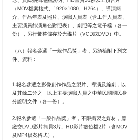
念、實際拍攝地點說明、HD畫質30秒以上預告片
（MOV檔案格式、1920×1080、H264）、導演簡
介、作品年表及照片、演職人員表（含工作人員表、
主要演員飾演角色對照表）、劇照等之電子檔（各一
份），另行彙整儲存於光碟片（VCD或DVD）中。
（八）報名參選「一般作品獎」者，另須檢附下列文
件、資料：
1.報名參選之影像創作作品之製片、導演及編劇，以
及其餘二分之ㄧ以上主要演職人員之中華民國國民身
分證明文件（各一份）。
2.報名參選「一般作品獎」者，不限攝製之媒材，應
繳交DVD影片拷貝3片、HD影片數位檔2片（含MOV
及MP4檔案格式）。