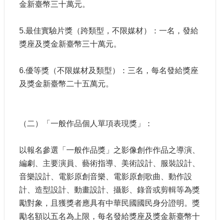
金新臺幣三十萬元。
網
站
5.最佳實驗片獎（跨類型，不限媒材）：一名，發給
導
獎座及獎金新臺幣三十萬元。
覽
A
6.優等獎（不限媒材及類型）：三名，每名發給獎座
b
及獎金新臺幣二十五萬元。
o
u
t
U
s
（二）「一般作品個人單項表現獎」：
R
S
以報名參選「一般作品獎」之影像創作作品之導演、
S
編劇、主要演員、藝術指導、美術設計、服裝設計、
影
音樂設計、電影原創音樂、電影原創歌曲、動作設
音
計、造型設計、動畫設計、攝影、錄音或剪輯等為獎
社
勵對象，且獲獎者應具有中華民國國民身分證明。獎
群
勵名額以五名為上限，每名發給獎座及獎金新臺幣十