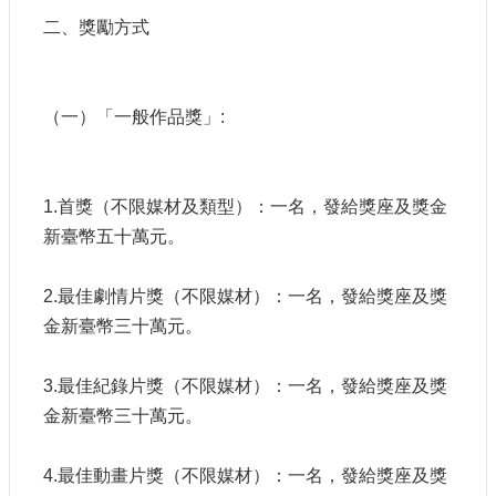
訊
二、獎勵方式
相
關
法
（一）「一般作品獎」:
規
便
1.首獎（不限媒材及類型）：一名，發給獎座及獎金
民
新臺幣五十萬元。
服
務
2.最佳劇情片獎（不限媒材）：一名，發給獎座及獎
金新臺幣三十萬元。
首
頁
3.最佳紀錄片獎（不限媒材）：一名，發給獎座及獎
無
金新臺幣三十萬元。
障
礙
服
4.最佳動畫片獎（不限媒材）：一名，發給獎座及獎
務