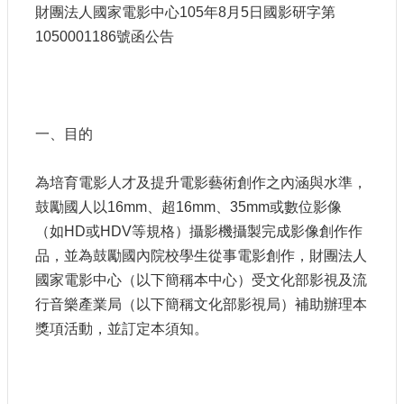
申
財團法人國家電影中心105年8月5日國影研字第
請
1050001186號函公告
業
務
獎
勵
一、目的
業
務
為培育電影人才及提升電影藝術創作之內涵與水準，
鼓勵國人以16mm、超16mm、35mm或數位影像
補
（如HD或HDV等規格）攝影機攝製完成影像創作作
助
業
品，並為鼓勵國內院校學生從事電影創作，財團法人
務
國家電影中心（以下簡稱本中心）受文化部影視及流
行音樂產業局（以下簡稱文化部影視局）補助辦理本
行
獎項活動，並訂定本須知。
政
公
開
資