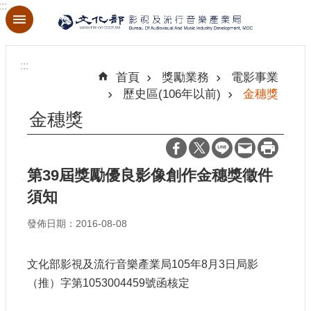
:::
跳到主要內容區塊
進
階
:::
搜
首頁
獎勵業務
電影事業
尋
歷史區(106年以前)
金穗獎
金穗獎
關
於
第39屆獎勵優良影像創作金穗獎徵件
本
須知
局
發佈日期：2016-08-08
最
新
文化部影視及流行音樂產業局105年8月3日局影
消
息
（推）字第1053004459號函核定