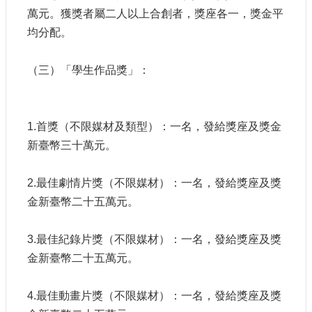
E
萬元。獲獎者屬二人以上合創者，獎座各一，獎金平
n
均分配。
g
l
i
（三）「學生作品獎」：
s
h
隱
1.首獎（不限媒材及類型）：一名，發給獎座及獎金
私
新臺幣三十萬元。
權
及
安
2.最佳劇情片獎（不限媒材）：一名，發給獎座及獎
全
金新臺幣二十五萬元。
政
策
宣
3.最佳紀錄片獎（不限媒材）：一名，發給獎座及獎
示
金新臺幣二十五萬元。
政
府
4.最佳動畫片獎（不限媒材）：一名，發給獎座及獎
網