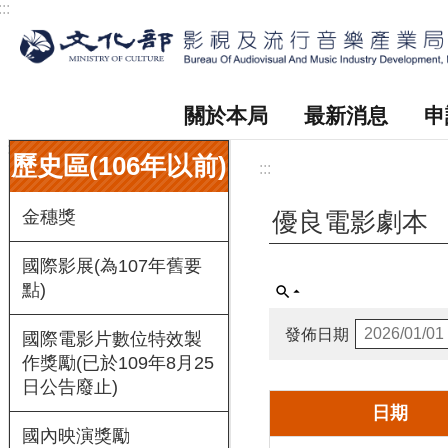
:::
跳到主要內容區塊
關於本局
最新消息
申
:::
歷史區(106年以前)
:::
金穗獎
優良電影劇本
國際影展(為107年舊要
點)
發佈日期
國際電影片數位特效製
作獎勵(已於109年8月25
日公告廢止)
日期
國內映演獎勵