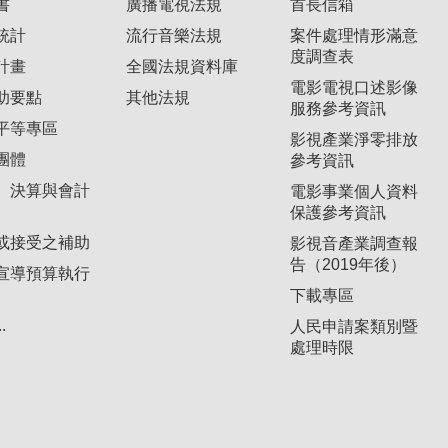
書
廣播電視法規
首長信箱
統計
流行音樂法規
案件處理情形滿意
度調查表
計畫
全國法規資料庫
電影電視口述影像
助要點
其他法規
服務參考資訊
平等專區
影視產業淨零排放
團體
參考資訊
、決算與會計
電影事業個人資料
保護參考資訊
或接受之補助
影視音產業調查報
告（2019年後）
宣導預算執行
下載專區
.
人民申請案類別暨
處理時限