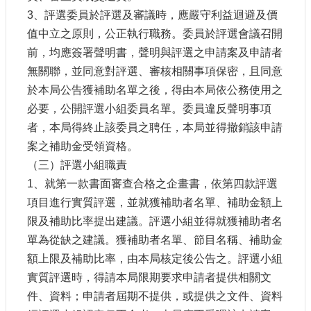
訊
3、評選委員於評選及審議時，應嚴守利益迴避及價
值中立之原則，公正執行職務。委員於評選會議召開
相
前，均應簽署聲明書，聲明與評選之申請案及申請者
關
無關聯，並同意對評選、審核相關事項保密，且同意
法
規
於本局公告獲補助名單之後，得由本局依公務使用之
必要，公開評選小組委員名單。委員違反聲明事項
便
者，本局得終止該委員之聘任，本局並得撤銷該申請
民
案之補助金受領資格。
服
（三）評選小組職責
務
1、就第一款書面審查合格之企畫書，依第四款評選
項目進行實質評選，並就獲補助者名單、補助金額上
首
限及補助比率提出建議。評選小組並得就獲補助者名
頁
單為從缺之建議。獲補助者名單、節目名稱、補助金
無
額上限及補助比率，由本局核定後公告之。評選小組
障
實質評選時，得請本局限期要求申請者提供相關文
礙
服
件、資料；申請者屆期不提供，或提供之文件、資料
務