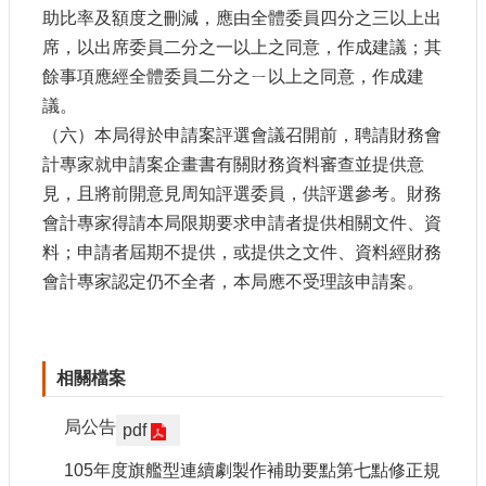
助比率及額度之刪減，應由全體委員四分之三以上出
E
n
席，以出席委員二分之一以上之同意，作成建議；其
g
餘事項應經全體委員二分之ㄧ以上之同意，作成建
l
i
議。
s
（六）本局得於申請案評選會議召開前，聘請財務會
h
計專家就申請案企畫書有關財務資料審查並提供意
隱
見，且將前開意見周知評選委員，供評選參考。財務
私
會計專家得請本局限期要求申請者提供相關文件、資
權
料；申請者屆期不提供，或提供之文件、資料經財務
及
安
會計專家認定仍不全者，本局應不受理該申請案。
全
政
策
宣
相關檔案
示
局公告
pdf
政
府
105年度旗艦型連續劇製作補助要點第七點修正規
網