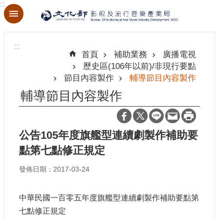
:::
跳到主要內容區塊
進
階
:::
搜
首頁
補助業務
廣播電視
尋
歷史區(106年以前)/非現行要點
節目內容製作
輔導節目內容製作
輔導節目內容製作
關
於
本
公告105年度旗艦型連續劇製作補助要
局
點第七點修正規定
最
發佈日期：2017-03-24
新
消
中華民國一百零五年度旗艦型連續劇製作補助要點第
息
七點修正規定