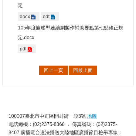
站
定
資
料
docx
odt
開
105年度旗艦型連續劇製作補助要點第七點修正規
放
宣
定.docx
告
pdf
個
資
保
回上一頁
回最上面
護
首
長
信
箱
:
100007臺北市中正區開封街一段3號
地圖
電話總機：(02)2375-8368 ． 傳真號碼：(02)2375-
8407 廣播電台違法播送大陸地區廣播節目檢舉專線：