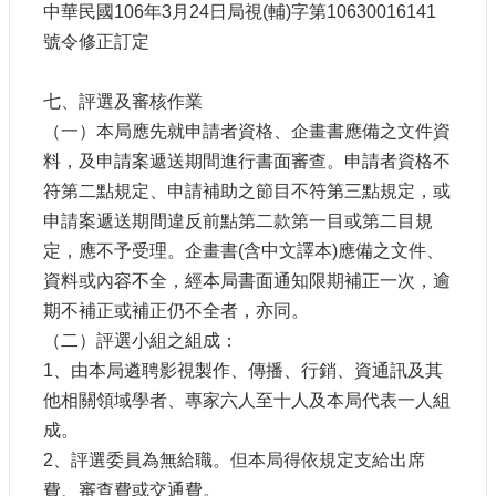
申
中華民國106年3月24日局視(輔)字第10630016141
請
號令修正訂定
業
務
七、評選及審核作業
（一）本局應先就申請者資格、企畫書應備之文件資
獎
勵
料，及申請案遞送期間進行書面審查。申請者資格不
業
符第二點規定、申請補助之節目不符第三點規定，或
務
申請案遞送期間違反前點第二款第一目或第二目規
定，應不予受理。企畫書(含中文譯本)應備之文件、
補
資料或內容不全，經本局書面通知限期補正一次，逾
助
期不補正或補正仍不全者，亦同。
業
務
（二）評選小組之組成：
1、由本局遴聘影視製作、傳播、行銷、資通訊及其
行
他相關領域學者、專家六人至十人及本局代表一人組
政
成。
公
2、評選委員為無給職。但本局得依規定支給出席
開
資
費、審查費或交通費。