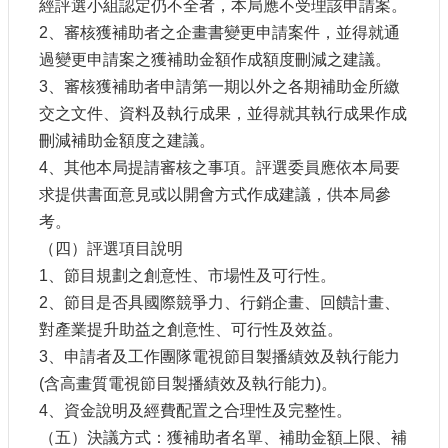
經評選小組認定仍不全者，本局應不受理該申請案。
2、審核獲補助者之企畫書變更申請案件，並得就通
網
站
過變更申請案之獲補助金額作成額度刪減之建議。
導
3、審核獲補助者申請第一期以外之各期補助金所繳
覽
交之文件、資料及執行成果，並得就其執行成果作成
A
刪減補助金額度之建議。
b
4、其他本局提請審核之事項。評選委員應依本局要
o
u
求提供書面意見或以開會方式作成建議，供本局參
t
考。
U
s
（四）評選項目說明
1、節目規劃之創意性、市場性及可行性。
R
S
2、節目是否具國際競爭力、行銷企畫、回饋計畫、
S
對產業提升助益之創意性、可行性及效益。
影
3、申請者及工作團隊電視節目製播績效及執行能力
音
(含高畫質電視節目製播績效及執行能力)。
社
4、資金說明及經費配置之合理性及完整性。
群
（五）決議方式：獲補助者名單、補助金額上限、補