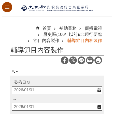
:::
跳到主要內容區塊
進
階
:::
搜
首頁
補助業務
廣播電視
尋
歷史區(106年以前)/非現行要點
節目內容製作
輔導節目內容製作
輔導節目內容製作
關
於
本
局
發佈日期
最
新
消
～
息