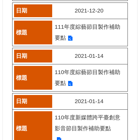
訊
2021-12-20
相
關
111年度綜藝節目製作補助
法
要點
規
2021-01-14
便
民
服
110年度綜藝節目製作補助
務
要點
首
2021-01-14
頁
無
110年度新媒體跨平臺創意
障
礙
影音節目製作補助要點
服
務