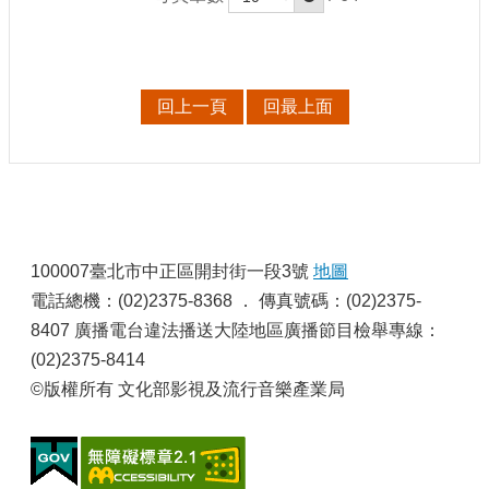
站
資
料
開
放
回上一頁
回最上面
宣
告
個
資
保
:
護
100007臺北市中正區開封街一段3號
地圖
電話總機：(02)2375-8368 ． 傳真號碼：(02)2375-
首
長
8407 廣播電台違法播送大陸地區廣播節目檢舉專線：
信
(02)2375-8414
箱
©版權所有 文化部影視及流行音樂產業局