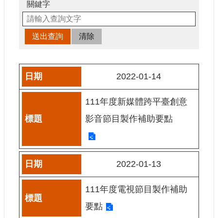
申
關鍵字
請
業
務
獎
勵
2022-01-14
業
務
111年度新媒體跨平臺創意
補
影音節目製作補助要點
助
業
務
2022-01-13
行
政
111年度電視節目製作補助
公
開
要點
資