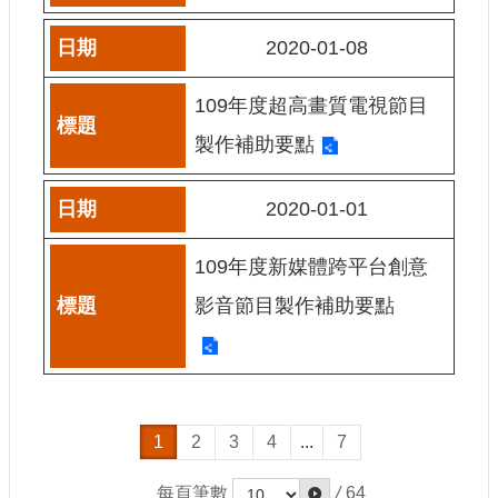
E
n
2020-01-08
g
l
i
109年度超高畫質電視節目
s
h
製作補助要點
隱
2020-01-01
私
權
及
109年度新媒體跨平台創意
安
影音節目製作補助要點
全
政
策
宣
示
政
1
2
3
4
...
7
府
網
每頁筆數
/
64