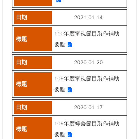
網
2021-01-14
站
導
覽
110年度電視節目製作補助
A
要點
b
o
u
2020-01-20
t
U
s
109年度電視節目製作補助
R
要點
S
S
2020-01-17
影
音
109年度綜藝節目製作補助
社
群
要點