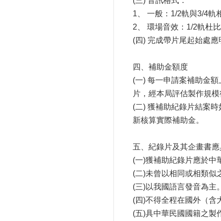
(三) 音訊格式：
1、 一般：1/2軌與3/4
2、 環場音效：1/2軌杜比
(四) 完成帶片尾起始處
四、補助金額度
(一) 每一申請案補助
片，經本局評估製作規模
(二) 獲補助紀錄片結
新核算實際補助金。
五、紀錄片及其企畫書應
(一)獲補助紀錄片應於
(二)未曾以相同或相類
(三)以我國語言發音為
(四)不得全程在國外（
(五)具中華民國國籍之製