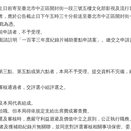
截止日前寄至臺北市中正區開封街一段三號五樓文化部影視及流
送者，應於公告截止日下午五時三十分前送至臺北市中正區開封
戳為憑。
日前申請者，不予受理。
套正面請註明「一百零三年度紀錄片補助要點申請案」。繳交之申
、第三點、第五點或第六點者，本局不予受理。提交資料不完備
面審核通過者，交評選小組評選之。
家及本局代表組成。
無給職。但本局得依規定支給出席費或審查費。
評選及審核時，應嚴守利益迴避及價值中立之原則，公正執行職
者及獲補助紀錄片無關聯，並同意對評選審核相關事項保密。委