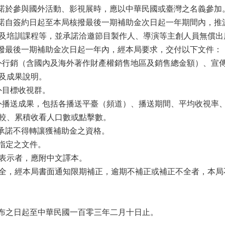
承諾於參與國外活動、影視展時，應以中華民國或臺灣之名義參加
承諾自簽約日起至本局核撥最後一期補助金次日起一年期間內，
及培訓課程等，並承諾洽邀節目製作人、導演等主創人員無償出
核撥最後一期補助金次日起一年內，經本局要求，交付以下文件：
國內外行銷（含國內及海外著作財產權銷售地區及銷售總金額）、宣
及成果說明。
內外目標收視群。
國內外播送成果，包括各播送平臺（頻道）、播送期間、平均收視
較、累積收看人口數或點擊數。
應承諾不得轉讓獲補助金之資格。
局指定之文件。
表示者，應附中文譯本。
全，經本局書面通知限期補正，逾期不補正或補正不全者，本局
點發布之日起至中華民國一百零三年二月十日止。