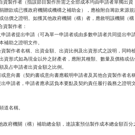
屬自資製作者（指該節目製作所需之全部成本均由申請者單獨出
捐贈款或已獲政府機關或機構之補助金），應檢附自籌款來源規
或估價之證明。如獲其他政府機關（構）者，應敘明該機關（構
屬合資製作者：
規定之申請者提出申請（可為單一申請者或由多數申請者共同提出
本補助之證明文件。
其他合資製作者名稱、出資金額、出資比例及出資形式之說明，同
出資形式如為現金以外之財產者，應附其種類、數量及價格或估
額及占申請者出資金額之比例。
契約書或意向書（契約書或意向書應載明申請者及其他合資製作者
作者提出申請者，申請者應承諾負本要點及契約責任履行義務之證
頻道名稱。
其他政府機關（構）補助總金額，達該案預估製作成本總金額百