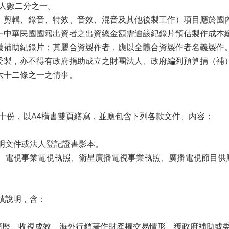
人數二分之一。
光、剪輯、錄音、特效、音效、混音及其他後製工作）項目應於國
有一中華民國國籍出資者之出資總金額需逾該紀錄片預估製作成本
作獲補助紀錄片；其屬合資製作者，應以全體合資製作者名義製作
）委製，亦不得有政府捐助成立之財團法人、政府編列預算捐（補
第六十二條之一之情事。
十份，以A4橫書雙頁繕寫，並應包含下列各款文件、內容：
證明文件或法人登記證書影本。
證、電視事業電視執照、衛星廣播電視事業執照、廣播電視節目
實績說明，含：
製作簡歷、收視成效、海外行銷著作財產權交易情形、獲政府補助