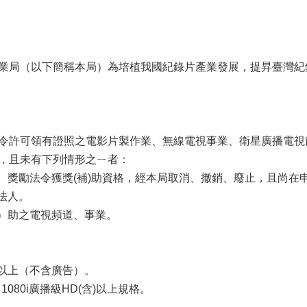
業局（以下簡稱本局）為培植我國紀錄片產業發展，提昇臺灣紀
令許可領有證照之電影片製作業、無線電視事業、衛星廣播電視
，且未有下列情形之ㄧ者：
輔導、獎勵法令獲獎(補)助資格，經本局取消、撤銷、廢止，且尚在
團法人。
補）助之電視頻道、事業。
鐘以上（不含廣告）。
X 1080i廣播級HD(含)以上規格。