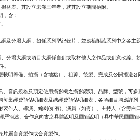
表及損益表。其設立未滿三年者，就其設立期間檢附。
明，含：
言。
故事大綱及分場大綱，如係系列型紀錄片，並應檢附該系列中之各
事大綱、分場大綱或項目大綱係自創或取材他人之作品或創意改編
件。
：應載明籌備、拍攝（含地點）、粗剪、後製、完成及公開播送
視訊、音訊規格及預定使用攝影機之攝影鏡頭、品牌、型號，可多
平均每集經費預估明細表及總經費預估明細表，各項細目均應詳列
檢附製作人、導演、編劇(如有)、演員（如有）、主持人（含旁
經歷簡述、合作意向書之具體說明及國籍說明（具中華民國國籍
紀錄片屬自資製作或合資製作。