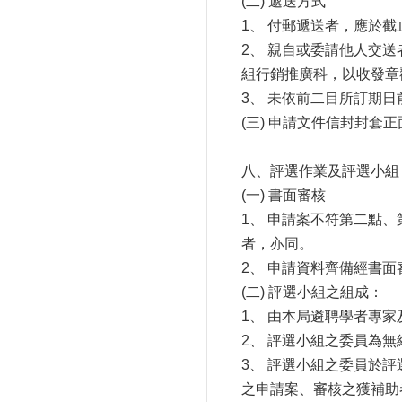
(二) 遞送方式
1、 付郵遞送者，應於
2、 親自或委請他人交
組行銷推廣科，以收發章
3、 未依前二目所訂期
(三) 申請文件信封封
八、評選作業及評選小組
(一) 書面審核
1、 申請案不符第二點
者，亦同。
2、 申請資料齊備經書
(二) 評選小組之組成：
1、 由本局遴聘學者專
2、 評選小組之委員為
3、 評選小組之委員於
之申請案、審核之獲補助