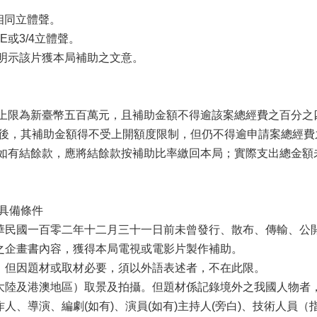
軌相同立體聲。
E或3/4立體聲。
應明示該片獲本局補助之文意。
金額上限為新臺幣五百萬元，且補助金額不得逾該案總經費之百分
後，其補助金額得不受上開額度限制，但仍不得逾申請案總經費
案時如有結餘款，應將結餘款按補助比率繳回本局；實際支出總金
具備條件
中華民國一百零二年十二月三十一日前未曾發行、散布、傳輸、公
似之企畫書內容，獲得本局電視或電影片製作補助。
主。但因題材或取材必要，須以外語表述者，不在此限。
含大陸及港澳地區）取景及拍攝。但題材係記錄境外之我國人物者
作人、導演、編劇(如有)、演員(如有)主持人(旁白)、技術人