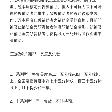
(二)未曾以相同或類似之企畫書所載紀錄片製作企
站
畫，經本局核定公告獲補助。但因不可抗力或不可歸
資
料
責於獲補助者之事由，致獲補助者於簽約後放棄製
開
作，經本局廢止獲補助者之補助金受領資格，且前開
放
被廢止補助金受領資格者無溢領補助金情形，該被廢
宣
止補助金受領資格者，仍得以同一紀錄片製作企畫申
告
請補助。
個
資
(三)紀錄片類型、長度及集數
保
護
首
1、系列型：每集長度為二十五分鐘或四十五分鐘以
長
信
上，全案製播長度則為七十五分鐘或一百三十五分鐘
箱
以上，且不得少於三集。
2、非系列型：單一集數，不限時間。