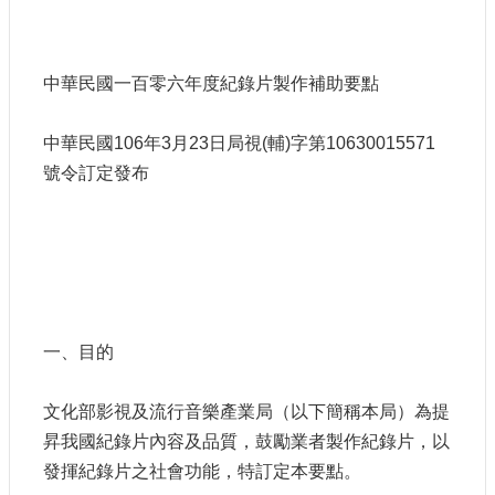
訊
相
中華民國一百零六年度紀錄片製作補助要點
關
法
規
中華民國106年3月23日局視(輔)字第10630015571
號令訂定發布
便
民
服
務
首
一、目的
頁
無
文化部影視及流行音樂產業局（以下簡稱本局）為提
障
昇我國紀錄片內容及品質，鼓勵業者製作紀錄片，以
礙
服
發揮紀錄片之社會功能，特訂定本要點。
務