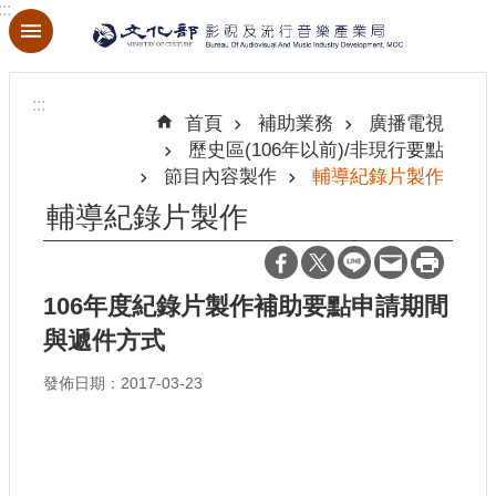
:::
跳到主要內容區塊
進
階
:::
搜
首頁
補助業務
廣播電視
尋
歷史區(106年以前)/非現行要點
節目內容製作
輔導紀錄片製作
輔導紀錄片製作
關
於
本
106年度紀錄片製作補助要點申請期間
局
與遞件方式
最
發佈日期：2017-03-23
新
消
息