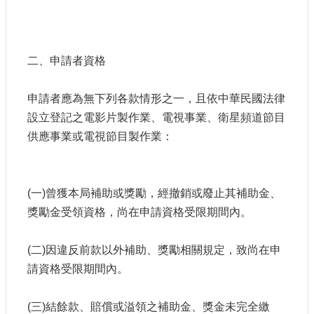
網
站
導
二、申請者資格
覽
A
申請者應為無下列各款情形之一，且依中華民國法律
b
設立登記之電影片製作業、電視事業、衛星頻道節目
o
u
供應事業或電視節目製作業：
t
U
s
(一)曾獲本局補助或獎勵，經撤銷或廢止其補助金、
R
S
獎勵金受領資格，尚在申請資格受限期間內。
S
影
(二)因違反前款以外補助、獎勵相關規定，致尚在申
音
請資格受限期間內。
社
群
(三)結餘款、賠償或溢領之補助金、獎金未完全繳