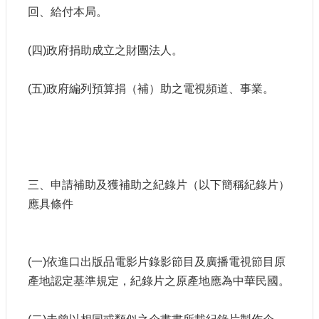
回、給付本局。
E
n
g
(四)政府捐助成立之財團法人。
l
i
s
(五)政府編列預算捐（補）助之電視頻道、事業。
h
隱
私
權
及
安
三、申請補助及獲補助之紀錄片（以下簡稱紀錄片）
全
應具條件
政
策
宣
示
(一)依進口出版品電影片錄影節目及廣播電視節目原
產地認定基準規定，紀錄片之原產地應為中華民國。
政
府
網